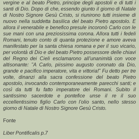
vergine e al beato Pietro, principe degli apostoli e di tutti i
santi di Dio. Dopo di che, essendo giunto il giorno di Natale
di Nostro Signore Gesù Cristo, si riunirono tutti insieme di
nuovo nella suddetta basilica del beato Pietro apostolo. E
allora il venerabile e benefico presule incoronò Carlo con le
sue mani con una preziosissima corona. Allora tutti i fedeli
Romani, tenuto conto di quanta protezione e amore aveva
manifestato per la santa chiesa romana e per il suo vicario,
per volontà di Dio e del beato Pietro possessore delle chiavi
del Regno dei Cieli esclamarono all'unanimità con voce
altisonante: "A Carlo, piissimo augusto coronato da Dio,
grande e pacifico imperatore, vita e vittoria!" Fu detto per tre
volte, dinanzi alla sacra confessione del beato Pietro
apostolo, invocando contemporaneamente parecchi santi; e
così da tutti fu fatto imperatore dei Romani. Subito il
santissimo sacerdote e pontefice unse il re il suo
eccellentissimo figlio Carlo con l'olio santo, nello stesso
giorno di Natale di Nostro Signore Gesù Cristo.
Fonte
Liber Pontificalis p.7