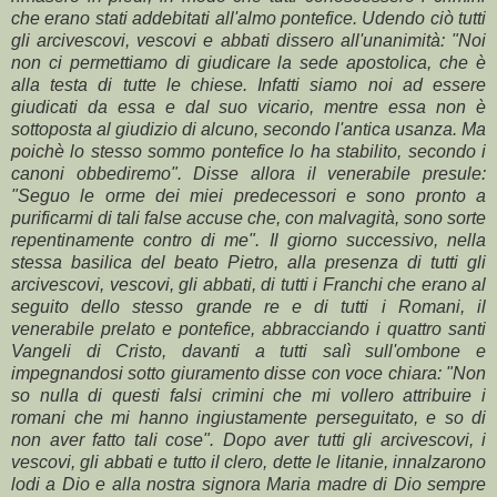
che erano stati addebitati all'almo pontefice. Udendo ciò tutti
gli arcivescovi, vescovi e abbati dissero all'unanimità: "Noi
non ci permettiamo di giudicare la sede apostolica, che è
alla testa di tutte le chiese. Infatti siamo noi ad essere
giudicati da essa e dal suo vicario, mentre essa non è
sottoposta al giudizio di alcuno, secondo l'antica usanza. Ma
poichè lo stesso sommo pontefice lo ha stabilito, secondo i
canoni obbediremo". Disse allora il venerabile presule:
"Seguo le orme dei miei predecessori e sono pronto a
purificarmi di tali false accuse che, con malvagità, sono sorte
repentinamente contro di me". Il giorno successivo, nella
stessa basilica del beato Pietro, alla presenza di tutti gli
arcivescovi, vescovi, gli abbati, di tutti i Franchi che erano al
seguito dello stesso grande re e di tutti i Romani, il
venerabile prelato e pontefice, abbracciando i quattro santi
Vangeli di Cristo, davanti a tutti salì sull'ombone e
impegnandosi sotto giuramento disse con voce chiara: "Non
so nulla di questi falsi crimini che mi vollero attribuire i
romani che mi hanno ingiustamente perseguitato, e so di
non aver fatto tali cose". Dopo aver tutti gli arcivescovi, i
vescovi, gli abbati e tutto il clero, dette le litanie, innalzarono
lodi a Dio e alla nostra signora Maria madre di Dio sempre