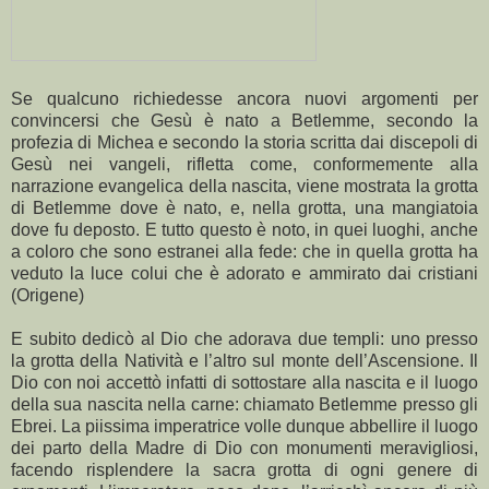
Se qualcuno richiedesse ancora nuovi argomenti per
convincersi che Gesù è nato a Betlemme, secondo la
profezia di Michea e secondo la storia scritta dai discepoli di
Gesù nei vangeli, rifletta come, conformemente alla
narrazione evangelica della nascita, viene mostrata la grotta
di Betlemme dove è nato, e, nella grotta, una mangiatoia
dove fu deposto. E tutto questo è noto, in quei luoghi, anche
a coloro che sono estranei alla fede: che in quella grotta ha
veduto la luce colui che è adorato e ammirato dai cristiani
(Origene)
E subito dedicò al Dio che adorava due templi: uno presso
la grotta della Natività e l’altro sul monte dell’Ascensione. Il
Dio con noi accettò infatti di sottostare alla nascita e il luogo
della sua nascita nella carne: chiamato Betlemme presso gli
Ebrei. La piissima imperatrice volle dunque abbellire il luogo
dei parto della Madre di Dio con monumenti meravigliosi,
facendo risplendere la sacra grotta di ogni genere di