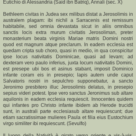
Eutichio di Alessandria (Said ibn Batriq), Annali (sec. X)
Bethleem civitas in Judea sex milibus distat a Jerosolimis in
australem plagam: ibi nichil a Sarracenis est remissum
habitabile, sed omnia devastata sicut in aliis omnibus
sanctis locis extra murum civitatis Jerosoliman, preter
monasterium beata virginis Mariae matris Domini nostri
quod est magnum atque preclarum. In eadem ecclesia est
quedam cripta sub choro, quasi in medio, in qua conspicitur
ipse locus nativitatis Dominicae, quasi ad levam; ad
dexteram vero paulo inferius, juxta locum nativitatis Domini,
est presepe ubi bos et asinus stabant, imposit Dominico
infante coram eis in presepio; lapis autem unde caput
Salvatoris nostri in sepulchro supponebatur, a sancto
Jeronimo presbitero illuc Jerosolimis delatus, in presepio
sepius videri potest. Ipse vero sanctus Jeronimus sub altare
aquilonis in eadem ecclesia requiescit. Innocentes quidem
qui infantes pro Christo infante ibidem ab Herode trucidti
sunt, in australi parte ecclesiasub altare requiescunt; due
etiam sacratissimae mulieres Paula et filia eius Eustochium
virgo similiter ibi requiescunt. (Sevulfo)
Il luogo della Natività è girato verso oriente e vis-à-vis,