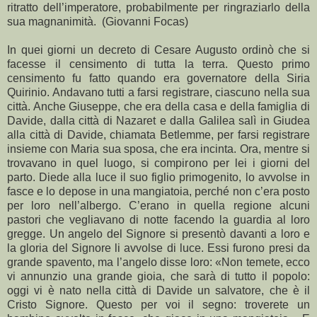
ritratto dell’imperatore, probabilmente per ringraziarlo della
sua magnanimità. (Giovanni Focas)
In quei giorni un decreto di Cesare Augusto ordinò che si
facesse il censimento di tutta la terra. Questo primo
censimento fu fatto quando era governatore della Siria
Quirinio. Andavano tutti a farsi registrare, ciascuno nella sua
città. Anche Giuseppe, che era della casa e della famiglia di
Davide, dalla città di Nazaret e dalla Galilea salì in Giudea
alla città di Davide, chiamata Betlemme, per farsi registrare
insieme con Maria sua sposa, che era incinta. Ora, mentre si
trovavano in quel luogo, si compirono per lei i giorni del
parto. Diede alla luce il suo figlio primogenito, lo avvolse in
fasce e lo depose in una mangiatoia, perché non c’era posto
per loro nell’albergo. C’erano in quella regione alcuni
pastori che vegliavano di notte facendo la guardia al loro
gregge. Un angelo del Signore si presentò davanti a loro e
la gloria del Signore li avvolse di luce. Essi furono presi da
grande spavento, ma l’angelo disse loro: «Non temete, ecco
vi annunzio una grande gioia, che sarà di tutto il popolo:
oggi vi è nato nella città di Davide un salvatore, che è il
Cristo Signore. Questo per voi il segno: troverete un