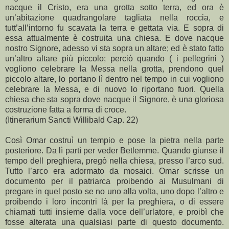
nacque il Cristo, era una grotta sotto terra, ed ora è
un’abitazione quadrangolare tagliata nella roccia, e
tutt’all’intorno fu scavata la terra e gettata via. E sopra di
essa attualmente è costruita una chiesa. E dove nacque
nostro Signore, adesso vi sta sopra un altare; ed è stato fatto
un’altro altare più piccolo; perciò quando ( i pellegrini )
vogliono celebrare la Messa nella grotta, prendono quel
piccolo altare, lo portano lì dentro nel tempo in cui vogliono
celebrare la Messa, e di nuovo lo riportano fuori. Quella
chiesa che sta sopra dove nacque il Signore, è una gloriosa
costruzione fatta a forma di croce.
(Itinerarium Sancti Willibald Cap. 22)
Così Omar costruì un tempio e pose la pietra nella parte
posteriore. Da lì partì per veder Betlemme. Quando giunse il
tempo dell preghiera, pregò nella chiesa, presso l’arco sud.
Tutto l’arco era adormato da mosaici. Omar scrisse un
documento per il patriarca proibendo ai Musulmani di
pregare in quel posto se no uno alla volta, uno dopo l’altro e
proibendo i loro incontri là per la preghiera, o di essere
chiamati tutti insieme dalla voce dell’urlatore, e proibì che
fosse alterata una qualsiasi parte di questo documento.