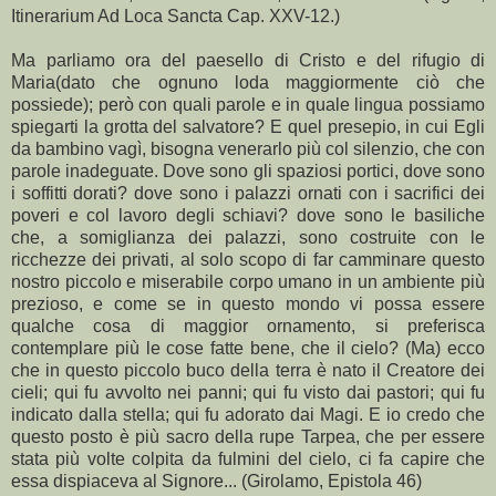
Itinerarium Ad Loca Sancta Cap. XXV-12.)
Ma parliamo ora del paesello di Cristo e del rifugio di
Maria(dato che ognuno loda maggiormente ciò che
possiede); però con quali parole e in quale lingua possiamo
spiegarti la grotta del salvatore? E quel presepio, in cui Egli
da bambino vagì, bisogna venerarlo più col silenzio, che con
parole inadeguate. Dove sono gli spaziosi portici, dove sono
i soffitti dorati? dove sono i palazzi ornati con i sacrifici dei
poveri e col lavoro degli schiavi? dove sono le basiliche
che, a somiglianza dei palazzi, sono costruite con le
ricchezze dei privati, al solo scopo di far camminare questo
nostro piccolo e miserabile corpo umano in un ambiente più
prezioso, e come se in questo mondo vi possa essere
qualche cosa di maggior ornamento, si preferisca
contemplare più le cose fatte bene, che il cielo? (Ma) ecco
che in questo piccolo buco della terra è nato il Creatore dei
cieli; qui fu avvolto nei panni; qui fu visto dai pastori; qui fu
indicato dalla stella; qui fu adorato dai Magi. E io credo che
questo posto è più sacro della rupe Tarpea, che per essere
stata più volte colpita da fulmini del cielo, ci fa capire che
essa dispiaceva al Signore... (Girolamo, Epistola 46)