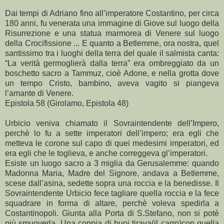
Dai tempi di Adriano fino all’imperatore Costantino, per circa
180 anni, fu venerata una immagine di Giove sul luogo della
Risurrezione e una statua marmorea di Venere sul luogo
della Crocifissione ... E quanto a Betlemme, ora nostra, quel
santissimo tra i luoghi della terra del quale il salmista canta:
“La verità germoglierà dalla terra” era ombreggiato da un
boschetto sacro a Tammuz, cioè Adone, e nella grotta dove
un tempo Cristo, bambino, aveva vagito si piangeva
l’amante di Venere.
Epistola 58 (Girolamo, Epistola 48)
Urbicio veniva chiamato il Sovraintendente dell’Impero,
perchè lo fu a sette imperatori dell’impero; era egli che
metteva le corone sul capo di quei medesimi imperatori, ed
era egli che le toglieva, e anche correggeva gl’imperatori.
Esiste un luogo sacro a 3 miglia da Gerusalemme: quando
Madonna Maria, Madre del Signore, andava a Betlemme,
scese dall’asina, sedette sopra una roccia e la benedisse. Il
Sovraintendente Urbicio fece tagliare quella roccia e la fece
squadrare in forma di altare, perchè voleva spedirla a
Costantinopoli. Giunta alla Porta di S.Stefano, non si potè
più smuoverla. Una coppia di buoi tirava(il carro)con quella