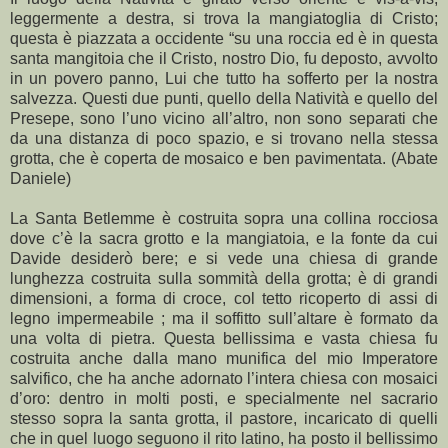
leggermente a destra, si trova la mangiatoglia di Cristo;
questa è piazzata a occidente “su una roccia ed è in questa
santa mangitoia che il Cristo, nostro Dio, fu deposto, avvolto
in un povero panno, Lui che tutto ha sofferto per la nostra
salvezza. Questi due punti, quello della Natività e quello del
Presepe, sono l’uno vicino all’altro, non sono separati che
da una distanza di poco spazio, e si trovano nella stessa
grotta, che è coperta de mosaico e ben pavimentata. (Abate
Daniele)
La Santa Betlemme è costruita sopra una collina rocciosa
dove c’è la sacra grotto e la mangiatoia, e la fonte da cui
Davide desiderò bere; e si vede una chiesa di grande
lunghezza costruita sulla sommità della grotta; è di grandi
dimensioni, a forma di croce, col tetto ricoperto di assi di
legno impermeabile ; ma il soffitto sull’altare è formato da
una volta di pietra. Questa bellissima e vasta chiesa fu
costruita anche dalla mano munifica del mio Imperatore
salvifico, che ha anche adornato l’intera chiesa con mosaici
d’oro: dentro in molti posti, e specialmente nel sacrario
stesso sopra la santa grotta, il pastore, incaricato di quelli
che in quel luogo seguono il rito latino, ha posto il bellissimo