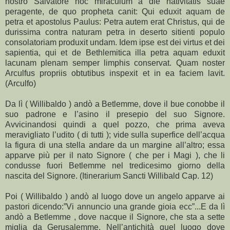
nostro Salvatore hoc miraculum a die nativitatis suae
peragente, de quo propheta canit: Qui eduxit aquam de
petra et apostolus Paulus: Petra autem erat Christus, qui de
durissima contra naturam petra in deserto sitienti populo
consolatoriam produxit undam. Idem ipse est dei virtus et dei
sapientia, qui et de Bethlemitica illa petra aquam eduxit
lacunam plenam semper limphis conservat. Quam noster
Arculfus propriis obtutibus inspexit et in ea faciem lavit.
(Arculfo)
Da lì ( Willibaldo ) andò a Betlemme, dove il bue conobbe il
suo padrone e l’asino il presepio del suo Signore.
Avvicinandosi quindi a quel pozzo, che prima aveva
meravigliato l’udito ( di tutti ); vide sulla superfice dell’acqua
la figura di una stella andare da un margine all’altro; essa
apparve più per il nato Signore ( che per i Magi ), che li
condusse fuori Betlemme nel tredicesimo giorno della
nascita del Signore. (Itinerarium Sancti Willibald Cap. 12)
Poi ( Willibaldo ) andò al luogo dove un angelo apparve ai
pastori dicendo:”Vi annuncio una grande gioia ecc”...E da lì
andò a Betlemme , dove nacque il Signore, che sta a sette
miglia da Gerusalemme. Nell’antichità quel luogo dove