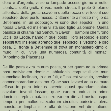
d'oro e d'argento; vi sono lampade accese giorno e notte.
L'entrata della grotta è veramente stretta. Il prete Girolamo
all'entrata della grotta scavò in quella roccia e vi fece il suo
sepolcro, dove poi fu messo. Drittamente a mezzo miglio da
Betlemme, in un sobborgo, vi sono due sepolcri: in uno
riposa David, ed insieme vi sta suo figlio Salomone. Quella
basilica si chiama "ad Sanctum David". I bambini che furono
uccisi da Erode, hanno in quel posto il loro sepolcro, e sono
sepolti tutti insieme; aprendo quel sepolcro, si vedono le loro
ossa. Di fronte a Betlemme si trova un monastero cinto di
muro, in cui vive una numerosa comunità di monaci.
(Anonimo da Piacenza)
De illa petra extra murum posita, super quam aqua primae
post nativitatem dominici ablutionis corpusculi de muri
summitate inclinato, in quo fuit, effusa est vasculo, breviter
commemorandum aestimo. Quae sacri lavacri aqua de muro
effusa in petra inferius iacente quasi quandam natura
cavatam invenit fossam; quae cadem undula in primo
dominico repleta natalico ex eadem die ad nostra usque
tempora per multos saeculorum circuitus purissima plena
monstratur limpha sine ulla defectione vel diminutione,