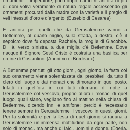
ornamenti. L’imperatore, poco dopo, l’arricchì ancora di più
di doni votivi veramente di natura regale accrescendo gli
ornamenti procurati dalla madre con la varietà e il pregio di
veli intessuti d’oro e d’argento. (Eusebio di Cesarea)
E ancora per quelli che da Gerusalemme vanno a
Betlemme, al quarto miglio, sulla strada, a destra, c’è il
sepolcro dove fu deposta Rachele, la moglie di Giacobbe.
Di là, verso sinistra, a due miglia c’è Betlemme. Dove
nacque il Signore Gesù Cristo è costruita una basilica per
ordine di Costantino. (Anonimo di Bordeaux)
A Betlemme per tutti gli otto giorni, ogni giorno, la festa col
suo ornamento viene solennizzata dai presbiteri, da tutto il
clero del luogo e dai monaci che dimorano in quel posto.
Infatti in quell’ora in cui tutti ritornano di notte a
Gerusalemme col vescovo, proprio allora i monaci di quel
luogo, quali siano, vegliano fino al mattino nella chiesa di
Betlemme, dicendo inni e antifone; perciò è necessario
tenere sempre in Gerusalemme il vescovo in questi giorni.
Per la solennità e per la festa di quel giorno si raduna a
Gerusalemme un’immensa moltitudine da ogni parte, non
solo di monaci, ma anche di laici, uomini e donne. (Egeria,