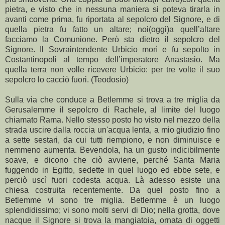
pietra, e visto che in nessuna maniera si poteva tirarla in
avanti come prima, fu riportata al sepolcro del Signore, e di
quella pietra fu fatto un altare; noi(oggi)a quell’altare
facciamo la Comunione. Però sta dietro il sepolcro del
Signore. Il Sovraintendente Urbicio morì e fu sepolto in
Costantinopoli al tempo dell’imperatore Anastasio. Ma
quella terra non volle ricevere Urbicio: per tre volte il suo
sepolcro lo cacciò fuori. (Teodosio)
Sulla via che conduce a Betlemme si trova a tre miglia da
Gerusalemme il sepolcro di Rachele, al limite del luogo
chiamato Rama. Nello stesso posto ho visto nel mezzo della
strada uscire dalla roccia un'acqua lenta, a mio giudizio fino
a sette sestari, da cui tutti riempiono, e non diminuisce e
nemmeno aumenta. Bevendola, ha un gusto indicibilmente
soave, e dicono che ciò avviene, perché Santa Maria
fuggendo in Egitto, sedette in quel luogo ed ebbe sete, e
perciò uscì fuori codesta acqua. Là adesso esiste una
chiesa costruita recentemente. Da quel posto fino a
Betlemme vi sono tre miglia. Betlemme è un luogo
splendidissimo; vi sono molti servi di Dio; nella grotta, dove
nacque il Signore si trova la mangiatoia, ornata di oggetti