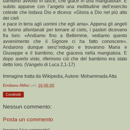
bambino avvolto in fasce, che giace in una mangiatoia». E
subito apparve con l’angelo una moltitudine dell’esercito
celeste che lodava Dio e diceva: «Gloria a Dio nel più alto
dei cieli
e pace in terra agli uomini che egli ama». Appena gli angeli
si furono allontanati per tornare al cielo, i pastori dicevano
fra loro: «Andiamo fino a Betlemme, vediamo questo
avvenimento che il Signore ci ha fatto conoscere».
Andarono dunque senz’indugio e trovarono Maria e
Giuseppe e il bambino, che giaceva nella mangiatoia. E
dopo averlo visto, riferirono ciò che del bambino era stato
detto loro. (Vangelo di Luca 2,1-17)
Immagine tratta da Wikipedia, Autore: Mohammada Atta
Emiliano AMici
alle
16:06:00
Condividi
Nessun commento:
Posta un commento
Inserisci il tuo commento!