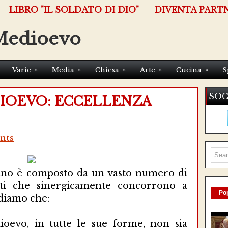
LIBRO "IL SOLDATO DI DIO"
DIVENTA PART
Medioevo
»
»
»
»
»
Varie
Media
Chiesa
Arte
Cucina
S
SOC
IOEVO: ECCELLENZA
nts
no è composto da un vasto numero di
enti che sinergicamente concorrono a
Pop
ediamo che:
ioevo, in tutte le sue forme, non sia