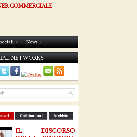
NER COMMERCIALE
»
»
peciali
News
IAL NETWORKS
olari
Collaboratori
Archivio
IL DISCORSO