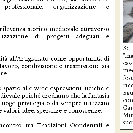
 professionale, organizzazione e
 rilevanza storico-medievale attraverso
izzazione di progetti adeguati e
Se
"ma
nità all’Artigianato come opportunità di
es
lavoro, condivisione e trasmissione sia
med
re.
fe
ri
pazio alle varie espressioni ludiche e
Sg
edievale poiché crediamo che la fantasia
con
luogo privilegiato da sempre utilizzato
Ca
 valori, idee, speranze e conoscenze.
Mir
suo
incontro tra Tradizioni Occidentali e