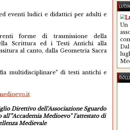
LUDI
d eventi ludici e didattici per adulti e
Un
ass
erenti forme di trasmissione della
co
lla Scrittura ed i Testi Antichi alla
Dal 
essitura al canto, dalla Geometria Sacra
lug
Med
ia multidisciplinare" di testi antichi e
ROLL
edioevo.it
iglio Direttivo dell'Associazione Sguardo
 all'"Accademia Medioevo" l'attestato di
ellenza Medievale