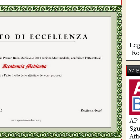
Leg
"Ro
AP B
AP
Sg
Aff