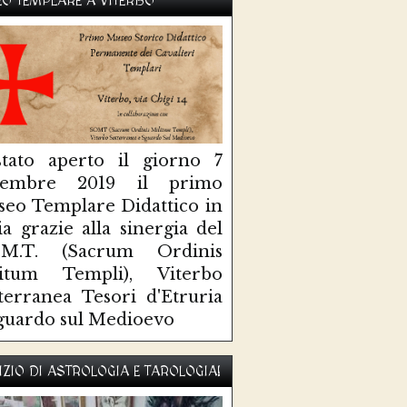
O TEMPLARE A VITERBO
tato aperto il giorno 7
ttembre 2019 il primo
eo Templare Didattico in
lia grazie alla sinergia del
O.M.T. (Sacrum Ordinis
litum Templi), Viterbo
terranea Tesori d'Etruria
guardo sul Medioevo
IZIO DI ASTROLOGIA E TAROLOGIA!