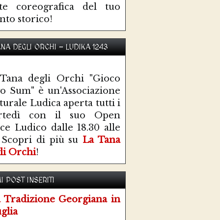
te coreografica del tuo
nto storico!
ANA DEGLI ORCHI - LUDIKA 1243
Tana degli Orchi "Gioco
o Sum" è un'Associazione
turale Ludica aperta tutti i
rtedì con il suo Open
ce Ludico dalle 18.30 alle
 Scopri di più su
La Tana
li Orchi
!
I POST INSERITI
 Tradizione Georgiana in
glia