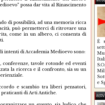
MUSE
medioevo" possa dar vita al Rinascimento
do di possibilità, ad una memoria ricca
pacità, può permetterci di ritrovare una
rita, come in un albero, ci consenta di
i.
È s
se
 gli intenti di Accademia Medioevo sono:
Mus
Ita
, conferenze, tavole rotonde ed eventi
S.
zata la ricerca e il confronto, sia su un
Mi
erienziale.
Sot
e S
cordo e scambio tra liberi pensatori,
 praticanti di Arti Antiche.
SERV
 organizzare un evento, sia ludico che