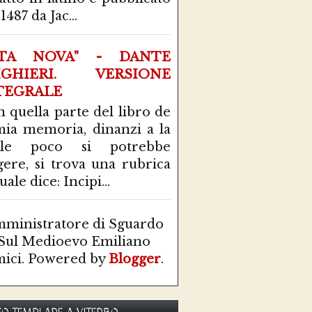
1487 da Jac...
ITA NOVA" - DANTE
IGHIERI. VERSIONE
TEGRALE
n quella parte del libro de
mia memoria, dinanzi a la
ale poco si potrebbe
gere, si trova una rubrica
uale dice: Incipi...
ministratore di Sguardo
Sul Medioevo Emiliano
ici. Powered by
Blogger
.