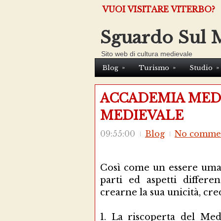
VUOI VISITARE VITERBO?
Sguardo Sul 
Sito web di cultura medievale
»
»
»
Blog
Turismo
Studio
ACCADEMIA MED
MEDIEVALE
09:55:00
Blog
No comme
Così come un essere uma
parti ed aspetti differ
crearne la sua unicità, cr
1.
La riscoperta del Med