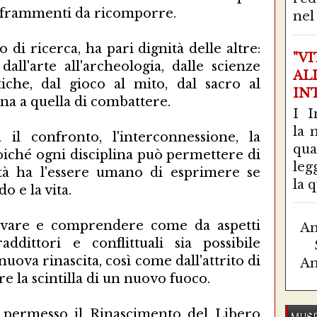
 frammenti da ricomporre.
nel 
 di ricerca, ha pari dignità delle altre:
"V
, dall'arte all'archeologia, dalle scienze
AL
iche, dal gioco al mito, dal sacro al
IN
iana a quella di combattere.
I I
la 
il confronto, l'interconnessione, la
qu
poiché ogni disciplina può permettere di
leg
ità ha l'essere umano di esprimere se
la q
o e la vita.
ervare e comprendere come da aspetti
Am
addittori e conflittuali sia possibile
uova rinascita, così come dall'attrito di
Am
e la scintilla di un nuovo fuoco.
permesso il Rinascimento del Libero