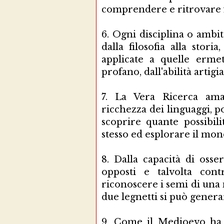
comprendere e ritrovare
6.
Ogni disciplina o ambito
dalla filosofia alla storia
applicate a quelle ermet
profano, dall'abilità artig
7.
La Vera Ricerca ama 
ricchezza dei linguaggi, 
scoprire quante possibil
stesso ed esplorare il mond
8.
Dalla capacità di oss
opposti e talvolta contr
riconoscere i semi di una n
due legnetti si può generar
9.
Come il Medioevo ha 