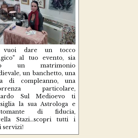
 vuoi dare un tocco
gico" al tuo evento, sia
so un matrimonio
ievale, un banchetto, una
sta di compleanno, una
correnza particolare,
uardo Sul Medioevo ti
siglia la sua Astrologa e
rtomante di fiducia,
ella Stazi...scopri tutti i
i servizi!