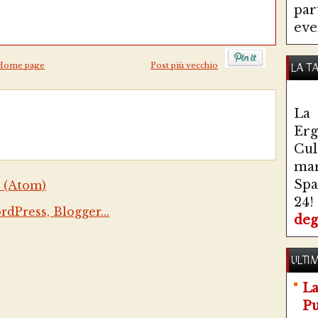
par
eve
Home page
Post più vecchio
LA T
La 
Erg
Cul
ma
Spa
 (Atom)
24!
deg
ULTIM
La
Pu