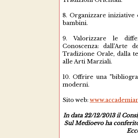
Tradizioni Orientali.
8.
Organizzare iniziative e
bambini.
9.
Valorizzare le diff
Conoscenza: dall'Arte de
Tradizione Orale, dalla t
alle Arti Marziali.
10.
Offrire una "bibliograf
moderni.
Sito web:
www.accademiam
In data 22/12/2013 il Cons
Sul Medioevo ha conferito
Ecc