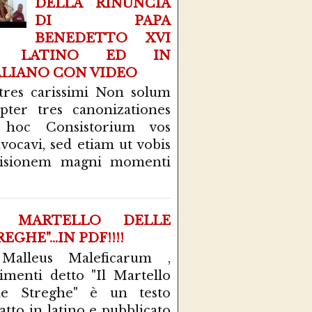
DELLA RINUNCIA
DI PAPA
BENEDETTO XVI
N LATINO ED IN
ALIANO CON VIDEO
tres carissimi Non solum
pter tres canonizationes
 hoc Consistorium vos
vocavi, sed etiam ut vobis
cisionem magni momenti
L MARTELLO DELLE
EGHE"...IN PDF!!!!
 Malleus Maleficarum ,
rimenti detto "Il Martello
le Streghe" è un testo
atto in latino e pubblicato