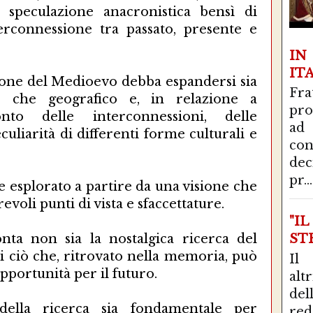
 speculazione anacronistica bensì di
terconnessione tra passato, presente e
I
IT
one del Medioevo debba espandersi sia
Fra
 che geografico e, in relazione a
pro
onto delle interconnessioni, delle
ad
uliarità di differenti forme culturali e
con
de
pr...
e esplorato a partire da una visione che
voli punti di vista e sfaccettature.
"I
ta non sia la nostalgica ricerca del
STR
di ciò che, ritrovato nella memoria, può
Il
portunità per il futuro.
alt
del
tà della ricerca sia fondamentale per
red