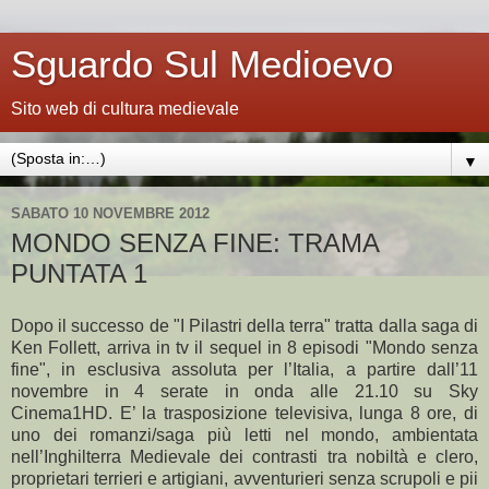
Sguardo Sul Medioevo
Sito web di cultura medievale
▼
SABATO 10 NOVEMBRE 2012
MONDO SENZA FINE: TRAMA
PUNTATA 1
Dopo il successo de "I Pilastri della terra" tratta dalla saga di
Ken Follett, arriva in tv il sequel in 8 episodi "Mondo senza
fine", in esclusiva assoluta per l’Italia, a partire dall’11
novembre in 4 serate in onda alle 21.10 su Sky
Cinema1HD. E’ la trasposizione televisiva, lunga 8 ore, di
uno dei romanzi/saga più letti nel mondo, ambientata
nell’Inghilterra Medievale dei contrasti tra nobiltà e clero,
proprietari terrieri e artigiani, avventurieri senza scrupoli e pii