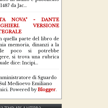
1487 da Jac...
ITA NOVA" - DANTE
IGHIERI. VERSIONE
TEGRALE
n quella parte del libro de
mia memoria, dinanzi a la
ale poco si potrebbe
gere, si trova una rubrica
uale dice: Incipi...
ministratore di Sguardo
Sul Medioevo Emiliano
ici. Powered by
Blogger
.