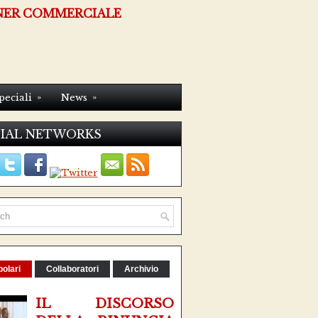
NER COMMERCIALE
»
»
peciali
News
IAL NETWORKS
olari
Collaboratori
Archivio
IL DISCORSO