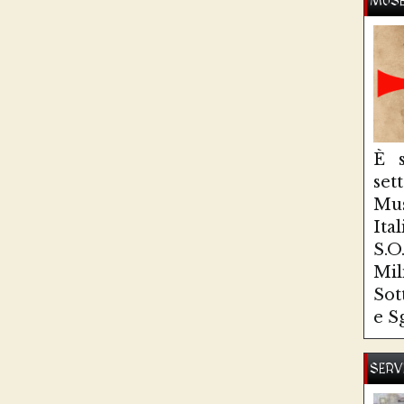
MUSE
È s
se
Mus
Ita
S.
Mi
Sot
e S
SERV