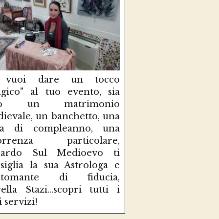
 vuoi dare un tocco
gico" al tuo evento, sia
so un matrimonio
ievale, un banchetto, una
sta di compleanno, una
correnza particolare,
uardo Sul Medioevo ti
siglia la sua Astrologa e
rtomante di fiducia,
ella Stazi...scopri tutti i
i servizi!