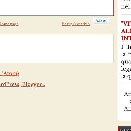
nel 
"V
Home page
Post più vecchio
AL
IN
I I
la 
qu
leg
 (Atom)
la q
Am
Am