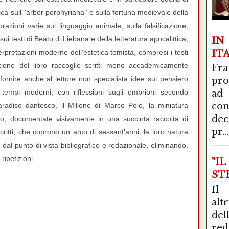
a sull'''arbor porphyriana'' e sulla fortuna medievale della
razioni varie sul linguaggio animale, sulla falsificazione,
 sui testi di Beato di Liebana e della letteratura apocalittica,
I
IT
terpretazioni moderne dell'estetica tomista, compresi i testi
one del libro raccoglie scritti meno accademicamente
Fra
ornire anche al lettore non specialista idee sul pensiero
pro
n tempi moderni, con riflessioni sugli embrioni secondo
ad
con
aradiso dantesco, il Milione di Marco Polo, la miniatura
de
vo, documentate visivamente in una succinta raccolta di
pr...
ritti, che coprono un arco di sessant'anni, la loro natura
 dal punto di vista bibliografico e redazionale, eliminando,
ripetizioni.
"I
STR
Il
alt
del
red