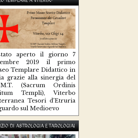
O TEMPLARE A VITERBO
tato aperto il giorno 7
ttembre 2019 il primo
eo Templare Didattico in
lia grazie alla sinergia del
O.M.T. (Sacrum Ordinis
litum Templi), Viterbo
terranea Tesori d'Etruria
guardo sul Medioevo
IZIO DI ASTROLOGIA E TAROLOGIA!