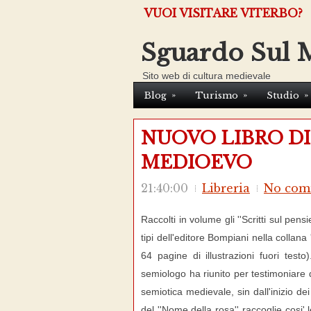
VUOI VISITARE VITERBO?
Sguardo Sul 
Sito web di cultura medievale
»
»
»
Blog
Turismo
Studio
NUOVO LIBRO D
MEDIOEVO
21:40:00
Libreria
No com
Raccolti in volume gli ''Scritti sul pen
tipi dell'editore Bompiani nella collana '
64 pagine di illustrazioni fuori testo
semiologo ha riunito per testimoniare de
semiotica medievale, sin dall'inizio dei 
del ''Nome della rosa'' raccoglie cosi' 