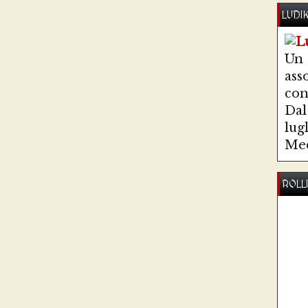
LUDI
Un
ass
co
Dal 
lug
Med
ROLL