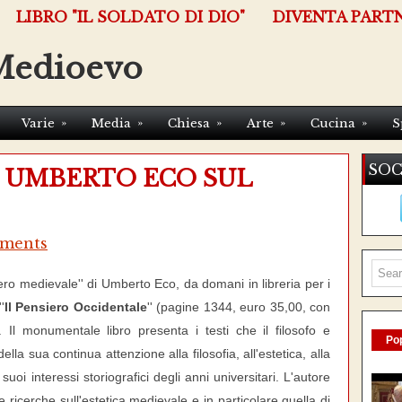
LIBRO "IL SOLDATO DI DIO"
DIVENTA PART
Medioevo
»
»
»
»
»
Varie
Media
Chiesa
Arte
Cucina
S
SOC
I UMBERTO ECO SUL
ments
siero medievale'' di Umberto Eco, da domani in libreria per i
'
Il Pensiero Occidentale
'' (pagine 1344, euro 35,00, con
). Il monumentale libro presenta i testi che il filosofo e
Pop
lla sua continua attenzione alla filosofia, all'estetica, alla
suoi interessi storiografici degli anni universitari.
L'autore
le ricerche sull'estetica medievale e in particolare quella di