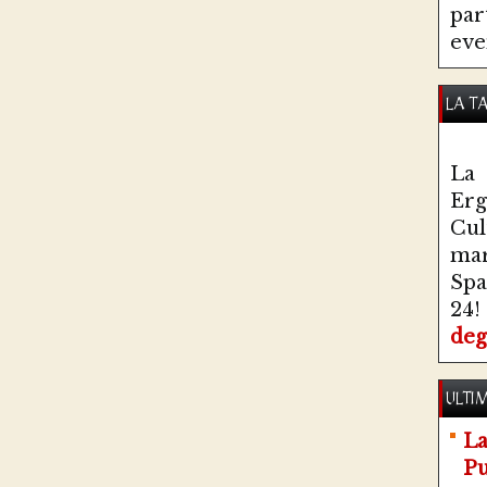
par
eve
LA T
La 
Erg
Cul
ma
Spa
24!
deg
ULTIM
La
Pu