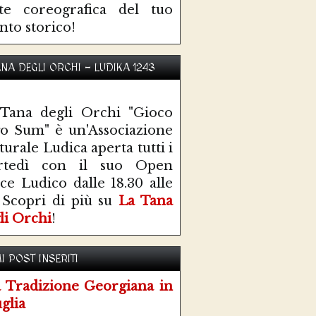
te coreografica del tuo
nto storico!
ANA DEGLI ORCHI - LUDIKA 1243
Tana degli Orchi "Gioco
o Sum" è un'Associazione
turale Ludica aperta tutti i
rtedì con il suo Open
ce Ludico dalle 18.30 alle
 Scopri di più su
La Tana
li Orchi
!
I POST INSERITI
 Tradizione Georgiana in
glia