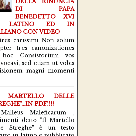
DELLA RINUNCIA
DI PAPA
BENEDETTO XVI
N LATINO ED IN
ALIANO CON VIDEO
tres carissimi Non solum
pter tres canonizationes
 hoc Consistorium vos
vocavi, sed etiam ut vobis
cisionem magni momenti
L MARTELLO DELLE
EGHE"...IN PDF!!!!
 Malleus Maleficarum ,
rimenti detto "Il Martello
le Streghe" è un testo
atto in latino e pubblicato