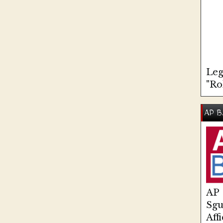
Leg
"Ro
AP B
AP
Sg
Aff