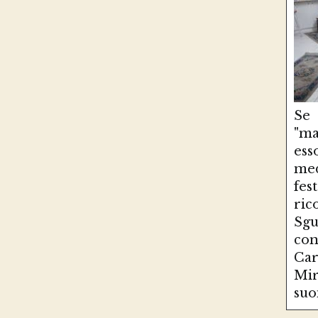
Se
"ma
es
med
fe
ri
Sg
con
Ca
Mir
suo