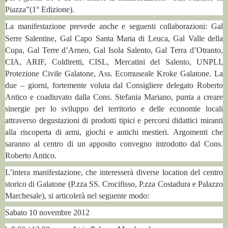
Piazza”(1° Edizione).
La manifestazione prevede
anche
e seguenti collaborazioni: Gal
Serre Salentine, Gal Capo Santa Maria di Leuca, Gal Valle della
Cupa, Gal Terre d’Arneo, Gal Isola Salento, Gal Terra d’Otranto,
CIA, ARIF, Coldiretti, CISL, Mercatini del Salento, UNPLI,
Protezione Civile Galatone, Ass. Ecomuseale Kroke Galatone.
La
due – giorni, fortemente voluta dal Consigliere delegato Roberto
Antico e coadiuvato dalla Cons. Stefania Mariano, punta a creare
sinergie per lo sviluppo del territorio e delle economie locali
attraverso degustazioni di prodotti tipici e percorsi didattici miranti
alla riscoperta di armi, giochi e antichi mestieri.
Argomenti che
saranno al centro di un apposito convegno introdotto dal Cons.
Roberto Antico.
L’intera manifestazione, che interesserà diverse location del centro
storico di Galatone (P.zza SS. Crocifisso, P.zza Costadura e Palazzo
Marchesale), si articolerà nel seguente modo:
Sabato 10 novembre 2012