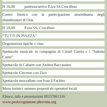
H 16,00 partenza/arrivo P.zza SS.Crocifisso
Corteo Storico con la partecipazione straordinaria degli
sbandieratori di Oria
H 18,00 P.zza SS. Crocifisso
“TUTTI IN PIAZZA”
Degustazioni tipiche e vino
Spettacolo musicale in compagnia di Cristel Carrisi e i “Salentu
Cantu”
Spettacolo di Cabaret con Andrea Baccassino
Spettacolo Circense con Zico
Spettacolo mozzafiato con Ivan il Fachiro
Menu turistici saranno proposti da operatori locali.
Elenco, info e prenotazioni 08337861316
www.prolocogalatone.altervista.org