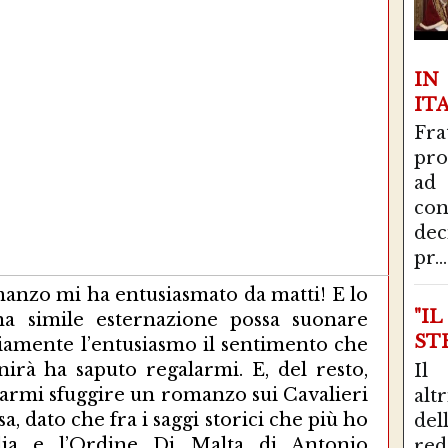
I
IT
Fra
pro
ad
con
de
pr...
manzo mi ha entusiasmato da matti! E lo
"I
na simile esternazione possa suonare
STR
priamente l’entusiasmo il sentimento che
irà ha saputo regalarmi. E, del resto,
Il
iarmi sfuggire un romanzo sui Cavalieri
alt
sa, dato che fra i saggi storici che più ho
del
lia e l’Ordine Di Malta di Antonio
red