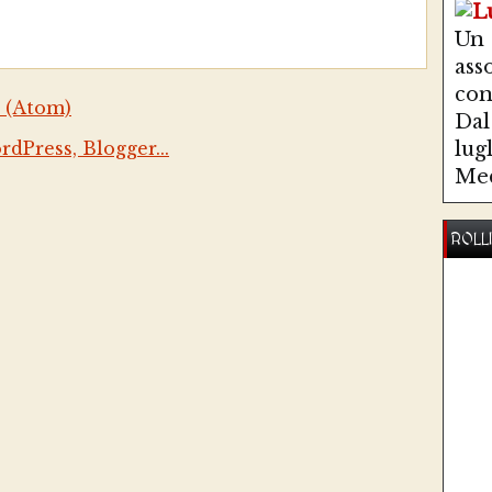
Un
ass
co
 (Atom)
Dal 
lug
Med
ROLL