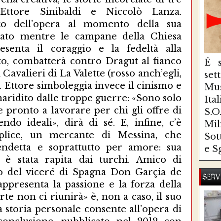
 Ettore Sinibaldi e Niccolò Lanza.
atto dell’opera al momento della sua
nato mentre le campane della Chiesa
esenta il coraggio e la fedeltà alla
lto, combatterà contro Dragut al fianco
È s
Cavalieri di La Valette (rosso anch’egli,
se
). Ettore simboleggia invece il cinismo e
Mus
inaridito dalle troppe guerre: «Sono solo
Ita
pronto a lavorare per chi gli offre di
S.
do ideali», dirà di sé. E, infine, c’è
Mi
lice, un mercante di Messina, che
Sot
endetta e soprattutto per amore: sua
e S
, è stata rapita dai turchi. Amico di
io del viceré di Spagna Don Garçia de
SERV
ppresenta la passione e la forza della
te non ci riunirà» è, non a caso, il suo
a storia personale consente all’opera di