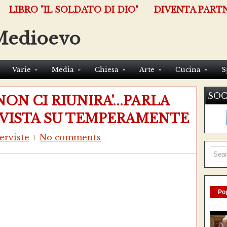
LIBRO "IL SOLDATO DI DIO"
DIVENTA PART
Medioevo
»
»
»
»
»
Varie
Media
Chiesa
Arte
Cucina
S
SOC
ON CI RIUNIRA'...PARLA
RVISTA SU TEMPERAMENTE
erviste
No comments
Pop