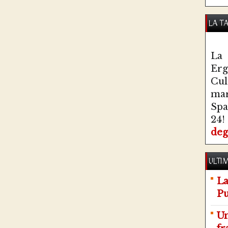
LA T
La 
Erg
Cul
ma
Spa
24!
deg
ULTIM
La
Pu
Un