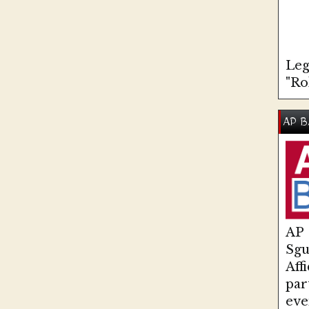
Leg
"Ro
AP B
AP
Sg
Aff
par
eve