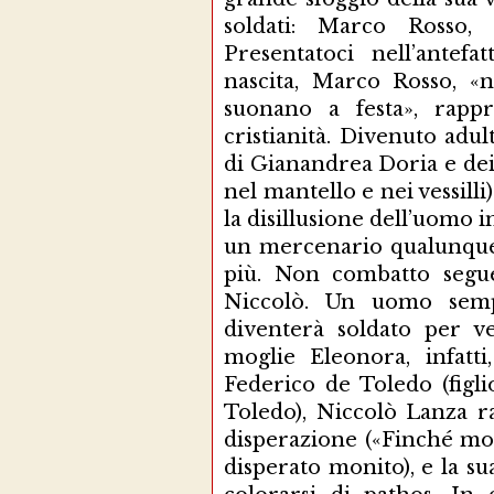
soldati: Marco Rosso,
Presentatoci nell’antef
nascita, Marco Rosso, «
suonano a festa», rappr
cristianità. Divenuto adu
di Gianandrea Doria e dei 
nel mantello e nei vessilli
la disillusione dell’uomo 
un mercenario qualunque 
più. Non combatto seguen
Niccolò. Un uomo semp
diventerà soldato per v
moglie Eleonora, infatti
Federico de Toledo (figl
Toledo), Niccolò Lanza ra
disperazione («Finché mor
disperato monito), e la su