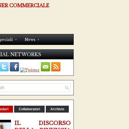
NER COMMERCIALE
»
»
peciali
News
IAL NETWORKS
olari
Collaboratori
Archivio
IL DISCORSO