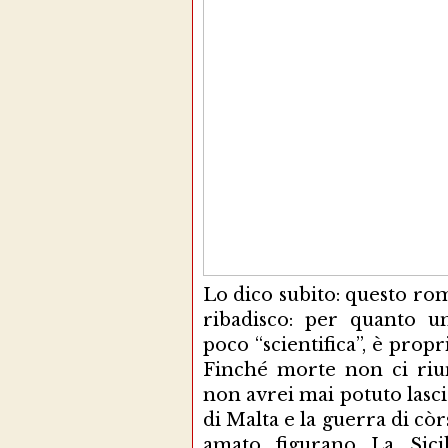
Lo dico subito: questo ro
ribadisco: per quanto u
poco “scientifica”, è pro
Finché morte non ci riun
non avrei mai potuto lasc
di Malta e la guerra di còr
amato figurano La Sici