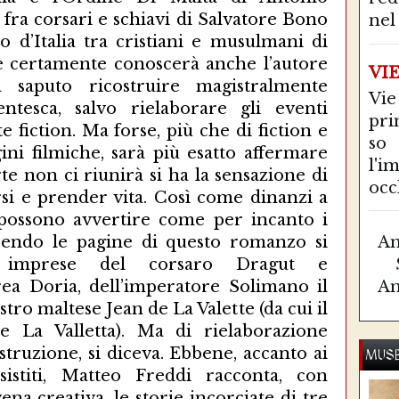
 fra corsari e schiavi di Salvatore Bono
nel 
 d’Italia tra cristiani e musulmani di
he certamente conoscerà anche l’autore
VI
 saputo ricostruire magistralmente
Vie
entesca, salvo rielaborare gli eventi
pri
 fiction. Ma forse, più che di fiction e
so
ni filmiche, sarà più esatto affermare
l'i
 non ci riunirà si ha la sensazione di
occ
si e prender vita. Così come dinanzi a
 possono avvertire come per incanto i
rrendo le pagine di questo romanzo si
Am
 imprese del corsaro Dragut e
ea Doria, dell’imperatore Solimano il
Am
ro maltese Jean de La Valette (da cui il
le La Valletta). Ma di rielaborazione
ostruzione, si diceva. Ebbene, accanto ai
MUSE
istiti, Matteo Freddi racconta, con
ena creativa, le storie incorciate di tre