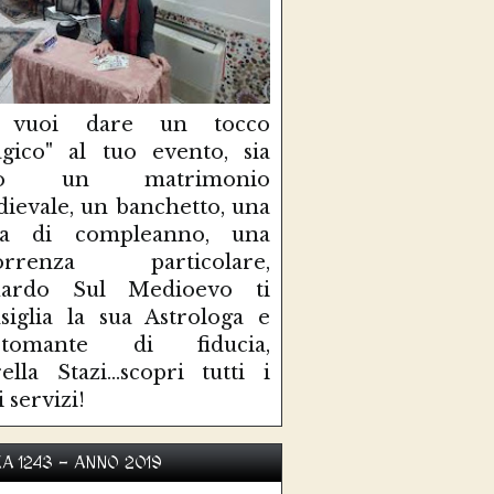
 vuoi dare un tocco
gico" al tuo evento, sia
so un matrimonio
ievale, un banchetto, una
sta di compleanno, una
correnza particolare,
uardo Sul Medioevo ti
siglia la sua Astrologa e
rtomante di fiducia,
ella Stazi...scopri tutti i
i servizi!
KA 1243 - ANNO 2019