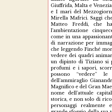
Giuffrida, Malta e Venezia
e I mari del Mezzogiorno
Mirella Mafrici. Saggi c
Matteo Freddi, che ha
l’ambientazione cinquec
come in una appassionante
di narrazione per immagi
che leggendo Finché morte
vedere dei quadri animar
un dipinto di Tiziano si
profumi e i sapori, sco
possono “vedere” le
dell’ammiraglio Gianandr
Magnifico e del Gran Maest
nome dell’attuale capita
storica, e non solo di ric
personaggi realmente es
grande sfoggio della sua v