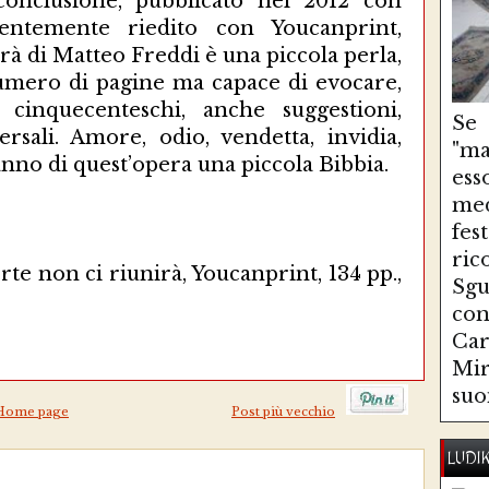
 conclusione, pubblicato nel 2012 con
entemente riedito con Youcanprint,
rà di Matteo Freddi è una piccola perla,
mero di pagine ma capace di evocare,
 cinquecenteschi, anche suggestioni,
Se
rsali. Amore, odio, vendetta, invidia,
"ma
fanno di quest’opera una piccola Bibbia.
es
med
fe
ri
te non ci riunirà, Youcanprint, 134 pp.,
Sg
con
Ca
Mir
suo
Home page
Post più vecchio
LUDI