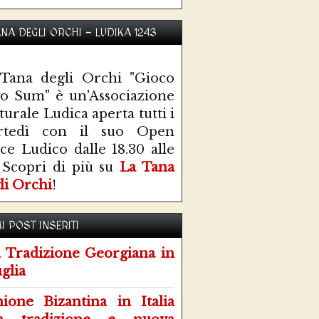
ANA DEGLI ORCHI - LUDIKA 1243
Tana degli Orchi "Gioco
o Sum" è un'Associazione
turale Ludica aperta tutti i
rtedì con il suo Open
ce Ludico dalle 18.30 alle
 Scopri di più su
La Tana
li Orchi
!
I POST INSERITI
 Tradizione Georgiana in
glia
ione Bizantina in Italia