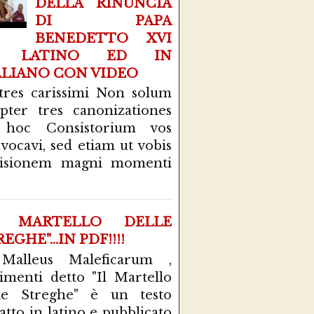
DELLA RINUNCIA
DI PAPA
BENEDETTO XVI
N LATINO ED IN
ALIANO CON VIDEO
tres carissimi Non solum
pter tres canonizationes
 hoc Consistorium vos
vocavi, sed etiam ut vobis
cisionem magni momenti
L MARTELLO DELLE
EGHE"...IN PDF!!!!
 Malleus Maleficarum ,
rimenti detto "Il Martello
le Streghe" è un testo
atto in latino e pubblicato