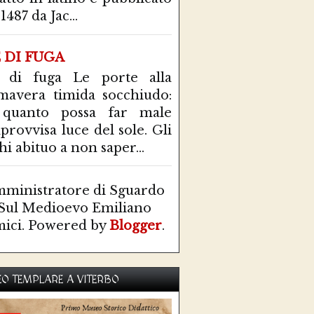
1487 da Jac...
E DI FUGA
 di fuga Le porte alla
mavera timida socchiudo:
 quanto possa far male
mprovvisa luce del sole. Gli
hi abituo a non saper...
ministratore di Sguardo
Sul Medioevo Emiliano
ici. Powered by
Blogger
.
O TEMPLARE A VITERBO