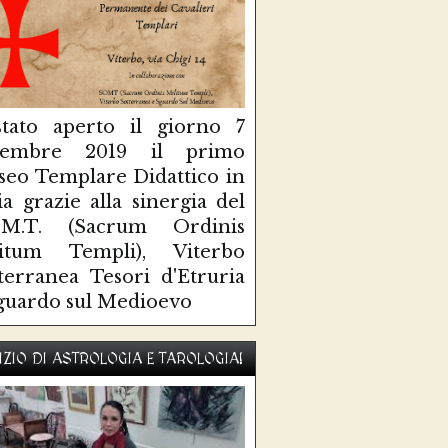
tato aperto il giorno 7
ttembre 2019 il primo
eo Templare Didattico in
lia grazie alla sinergia del
O.M.T. (Sacrum Ordinis
litum Templi), Viterbo
terranea Tesori d'Etruria
guardo sul Medioevo
IZIO DI ASTROLOGIA E TAROLOGIA!