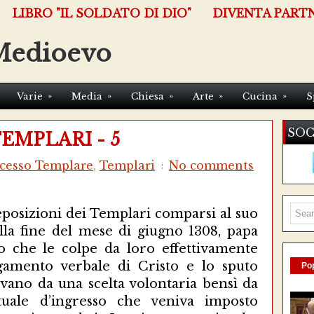
LIBRO "IL SOLDATO DI DIO"
DIVENTA PART
Medioevo
»
»
»
»
»
Varie
Media
Chiesa
Arte
Cucina
S
SOC
TEMPLARI - 5
cesso Templare
,
Templari
No comments
eposizioni dei Templari comparsi al suo
alla fine del mese di giugno 1308, papa
o che le colpe da loro effettivamente
egamento verbale di Cristo e lo sputo
Pop
vano da una scelta volontaria bensì da
tuale d’ingresso che veniva imposto