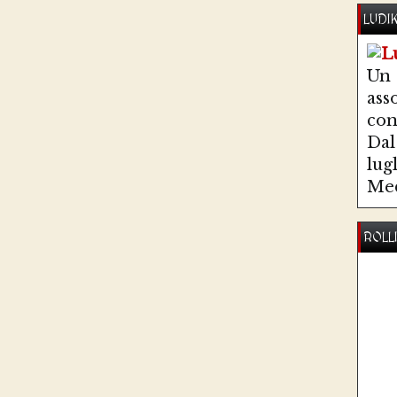
LUDI
Un
ass
co
Dal 
lug
Med
ROLL