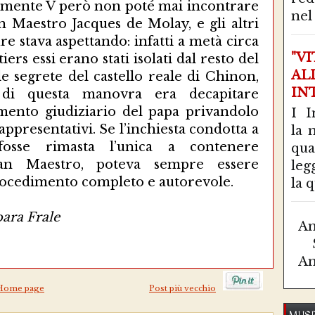
lemente V però non poté mai incontrare
nel 
an Maestro Jacques de Molay, e gli altri
e stava aspettando: infatti a metà circa
"V
iers essi erano stati isolati dal resto del
AL
le segrete del castello reale di Chinon,
IN
 di questa manovra era decapitare
mento giudiziario del papa privandolo
I I
ppresentativi. Se l’inchiesta condotta a
la 
e fosse rimasta l’unica a contenere
qu
Gran Maestro, poteva sempre essere
leg
rocedimento completo e autorevole.
la q
bara Frale
Am
Am
Home page
Post più vecchio