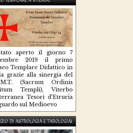
O TEMPLARE A VITERBO
tato aperto il giorno 7
ttembre 2019 il primo
eo Templare Didattico in
lia grazie alla sinergia del
O.M.T. (Sacrum Ordinis
litum Templi), Viterbo
terranea Tesori d'Etruria
guardo sul Medioevo
IZIO DI ASTROLOGIA E TAROLOGIA!