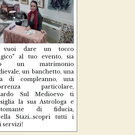
 vuoi dare un tocco
gico" al tuo evento, sia
so un matrimonio
ievale, un banchetto, una
sta di compleanno, una
correnza particolare,
uardo Sul Medioevo ti
siglia la sua Astrologa e
rtomante di fiducia,
ella Stazi...scopri tutti i
i servizi!