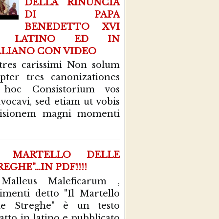
DELLA RINUNCIA
DI PAPA
BENEDETTO XVI
N LATINO ED IN
ALIANO CON VIDEO
tres carissimi Non solum
pter tres canonizationes
 hoc Consistorium vos
vocavi, sed etiam ut vobis
cisionem magni momenti
L MARTELLO DELLE
EGHE"...IN PDF!!!!
 Malleus Maleficarum ,
rimenti detto "Il Martello
le Streghe" è un testo
atto in latino e pubblicato