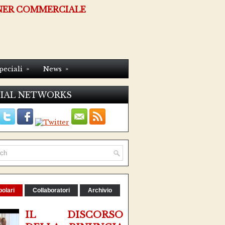
NER COMMERCIALE
»
»
peciali
News
IAL NETWORKS
olari
Collaboratori
Archivio
IL DISCORSO