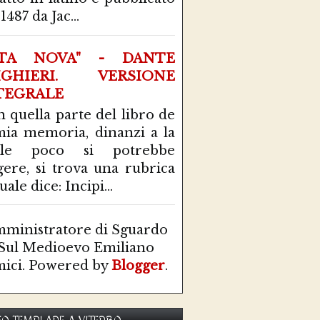
1487 da Jac...
ITA NOVA" - DANTE
IGHIERI. VERSIONE
TEGRALE
n quella parte del libro de
mia memoria, dinanzi a la
ale poco si potrebbe
gere, si trova una rubrica
uale dice: Incipi...
ministratore di Sguardo
Sul Medioevo Emiliano
ici. Powered by
Blogger
.