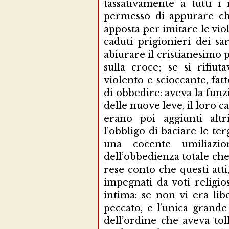
tassativamente a tutti 
permesso di appurare che
apposta per imitare le vi
caduti prigionieri dei sa
abiurare il cristianesimo
sulla croce; se si rifiut
violento e scioccante, fat
di obbedire: aveva la fun
delle nuove leve, il loro ca
erano poi aggiunti altr
l’obbligo di baciare le te
una cocente umiliazio
dell’obbedienza totale che 
rese conto che questi att
impegnati da voti religi
intima: se non vi era li
peccato, e l’unica grande
dell’ordine che aveva tol