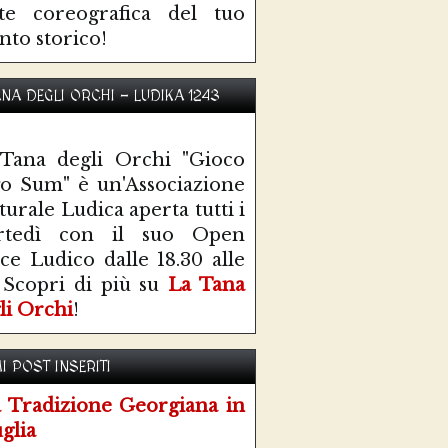
te coreografica del tuo
nto storico!
ANA DEGLI ORCHI - LUDIKA 1243
Tana degli Orchi "Gioco
o Sum" è un'Associazione
turale Ludica aperta tutti i
rtedì con il suo Open
ce Ludico dalle 18.30 alle
 Scopri di più su
La Tana
li Orchi
!
I POST INSERITI
 Tradizione Georgiana in
glia