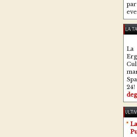
par
eve
LA T
La 
Erg
Cul
ma
Spa
24!
deg
ULTIM
La
Pu