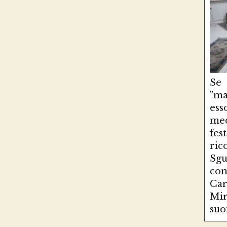
Se
"ma
es
med
fe
ri
Sg
con
Ca
Mir
suo