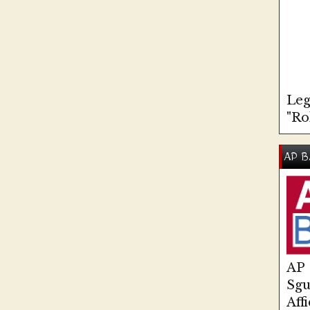
Leg
"Ro
AP B
AP
Sg
Aff