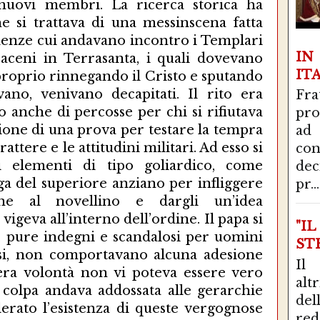
i nuovi membri. La ricerca storica ha
 si trattava di una messinscena fatta
olenze cui andavano incontro i Templari
I
raceni in Terrasanta, i quali dovevano
IT
 proprio rinnegando il Cristo e sputando
avano, venivano decapitati. Il rito era
Fra
to anche di percosse per chi si rifiutava
pro
zione di una prova per testare la tempra
ad
rattere e le attitudini militari. Ad esso si
con
i elementi di tipo goliardico, come
de
rga del superiore anziano per infliggere
pr...
ne al novellino e dargli un’idea
vigeva all’interno dell’ordine. Il papa si
"I
i, pure indegni e scandalosi per uomini
STR
osi, non comportavano alcuna adesione
Il
bera volontà non vi poteva essere vero
alt
 colpa andava addossata alle gerarchie
del
lerato l’esistenza di queste vergognose
red