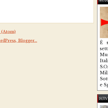
MUSE
 (Atom)
È s
se
Mus
Ita
S.
Mi
Sot
e S
SERV