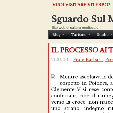
VUOI VISITARE VITERBO?
Sguardo Sul 
Sito web di cultura medievale
»
»
»
Blog
Turismo
Studio
IL PROCESSO AI 
21:34:00
Frale Barbara
,
Pro
Mentre ascoltava le d
cospetto in Poitiers, 
Clemente V si rese cont
confessate, cioè il rinn
verso la croce, non nasce
uno strano, indegno ri