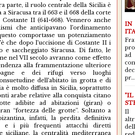
tra parte, il ruolo centrale della Sicilia è
 Siracusa tra il 663 e il 668 della corte
o Costante II (641-668). Vennero anche
I
nismi che anticipavano l'ordinamento
IT
questo comportasse un potenziamento
Fra
t'è che dopo l'uccisione di Costante II i
pro
 e saccheggiato Siracusa. Di fatto, le
ad
e nel VII secolo avranno come effetto
con
endenza alla frammentazione ulteriore
de
mpagne e dei rifugi verso luoghi
pr...
onsuetudine dell'abitato in grotta e di
cia è molto diffusa in Sicilia, soprattutto
fonti arabe relative alla conquista citano
"I
tte adibite ad abitazioni (giran) o
STR
iran “fortezza delle grotte”. Soltanto a
Il
izantina, infatti, la perdita definitiva
alt
le e i più frequenti attacchi diretti
del
 siciliane, la centralità mediterranea
red