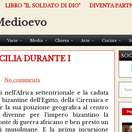
LIBRO "IL SOLDATO DI DIO"
DIVENTA PART
Medioevo
»
»
»
»
»
Varie
Media
Chiesa
Arte
Cucina
S
SOC
CILIA DURANTE I
No comments
i nell'Africa settentrionale e la caduta
 bizantine dell'Egitto, della Cirenaica e
er la sua posizione geografica al centro
Pop
 divenne per l'impero bizantino la
onte di guerra africano e ben presto un
oni musulmane. E la prima incursione