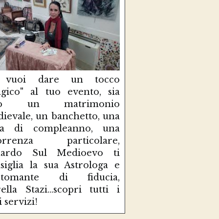
 vuoi dare un tocco
gico" al tuo evento, sia
so un matrimonio
ievale, un banchetto, una
sta di compleanno, una
correnza particolare,
uardo Sul Medioevo ti
siglia la sua Astrologa e
rtomante di fiducia,
ella Stazi...scopri tutti i
i servizi!