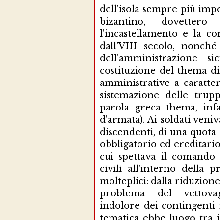
dell'isola sempre più impo
bizantino, dovetter
l'incastellamento e la co
dall'VIII secolo, nonché
dell'amministrazione s
costituzione del thema di
amministrative a caratter
sistemazione delle trupp
parola greca thema, infa
d'armata). Ai soldati veniv
discendenti, di una quota 
obbligatorio ed ereditario
cui spettava il comando m
civili all'interno della 
molteplici: dalla riduzione
problema del vettovag
indolore dei contingenti m
tematica ebbe luogo tra i