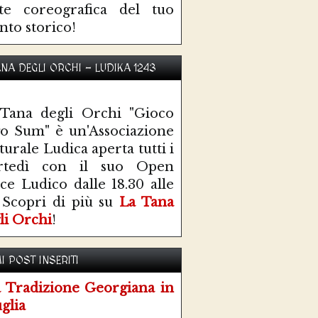
te coreografica del tuo
nto storico!
ANA DEGLI ORCHI - LUDIKA 1243
Tana degli Orchi "Gioco
o Sum" è un'Associazione
turale Ludica aperta tutti i
rtedì con il suo Open
ce Ludico dalle 18.30 alle
 Scopri di più su
La Tana
li Orchi
!
I POST INSERITI
 Tradizione Georgiana in
glia