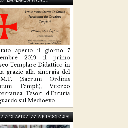
O TEMPLARE A VITERBO
tato aperto il giorno 7
ttembre 2019 il primo
eo Templare Didattico in
lia grazie alla sinergia del
O.M.T. (Sacrum Ordinis
litum Templi), Viterbo
terranea Tesori d'Etruria
guardo sul Medioevo
IZIO DI ASTROLOGIA E TAROLOGIA!