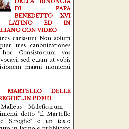
DELLA RINUNCIA
DI PAPA
BENEDETTO XVI
N LATINO ED IN
ALIANO CON VIDEO
tres carissimi Non solum
pter tres canonizationes
 hoc Consistorium vos
vocavi, sed etiam ut vobis
cisionem magni momenti
L MARTELLO DELLE
EGHE"...IN PDF!!!!
 Malleus Maleficarum ,
rimenti detto "Il Martello
le Streghe" è un testo
atto in latino e pubblicato