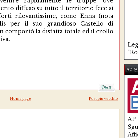
rvenire rapidamente le truppe, ove
nto diffuso su tutto il territorio fece sì
forti rilevantissime, come Enna (nota
is per il suo grandioso Castello di
 comportò la disfatta totale ed il crollo
iva.
Leg
"Ro
AP B
Home page
Post più vecchio
AP
Sg
Aff