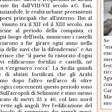
nte fin dall'VIII-VII secolo a.C. Essi,
enziandole, le realtà urbane preesistenti
porti principali che all'interno. Ibn al
vissuto tra il XII ed il XIII secolo, ma
vicine al periodo della conquista, ci
ni luogo dell’isola, munirono i castelli
Se
nciarono a far girare ogni anno nella
"ma
ilia delle navi che la difendevano” e An
es
erisce che “il paese fu ristorato d’ogni
med
 edificarono fortilizi e castelli, né
fe
 v’ergessero rocca”. La Sicilia quindi
ri
 di abitati fortificati che gli Arabi
Sg
uno dopo l'altro nell'arco di oltre
con
eologici concernenti questo periodo sono
Ca
a. Sull'acropoli di Selinunte è stato messo
Mir
ficato di metri 35 x 40, col lato nord
suo
ette agli angoli. Per l'edificazione del