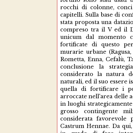
fortino sono stati usati 
rocchi di colonne, conci
capitelli. Sulla base di co
stata proposta una datazi
compreso tra il V ed il I
unicum dal momento ch
fortificate di questo p
murarie urbane (Ragusa, 
Rometta, Enna, Cefalù, Ta
conclusione la strategi
considerato la natura de
naturali, ed il suo essere 
quella di fortificare i p
arroccate nell'area delle 
in luoghi strategicamente
grosso contingente mi
considerata favorevole p
Castrum Hennae. Da qui, i