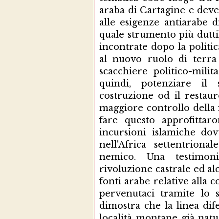
araba di Cartagine e deve
alle esigenze antiarabe d
quale strumento più duttil
incontrate dopo la politic
al nuovo ruolo di terra 
scacchiere politico-mili
quindi, potenziare il 
costruzione od il restaur
maggiore controllo della f
fare questo approfitta
incursioni islamiche dov
nell'Africa settentrion
nemico. Una testimoni
rivoluzione castrale ed alc
fonti arabe relative alla c
pervenutaci tramite lo s
dimostra che la linea dife
località montane già natu