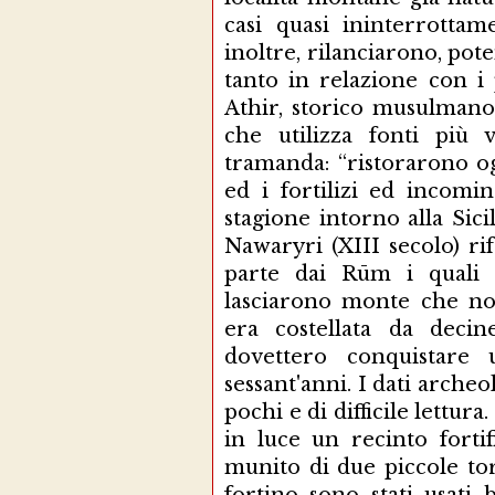
casi quasi ininterrottame
inoltre, rilanciarono, pot
tanto in relazione con i 
Athir, storico musulmano 
che utilizza fonti più 
tramanda: “ristorarono og
ed i fortilizi ed incomi
stagione intorno alla Sic
Nawaryri (XIII secolo) rif
parte dai Rūm i quali vi
lasciarono monte che non
era costellata da decine
dovettero conquistare 
sessant'anni. I dati arch
pochi e di difficile lettur
in luce un recinto forti
munito di due piccole torr