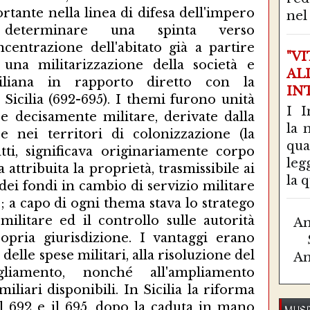
rtante nella linea di difesa dell'impero
nel 
o determinare una spinta verso
ncentrazione dell'abitato già a partire
"V
 una militarizzazione della società e
AL
iciliana in rapporto diretto con la
IN
 Sicilia (692-695). I themi furono unità
I I
e decisamente militare, derivate dalla
la 
e nei territori di colonizzazione (la
qu
tti, significava originariamente corpo
leg
a attribuita la proprietà, trasmissibile ai
la q
dei fondi in cambio di servizio militare
; a capo di ogni thema stava lo stratego
ilitare ed il controllo sulle autorità
Am
propria giurisdizione. I vantaggi erano
 delle spese militari, alla risoluzione del
Am
liamento, nonché all'ampliamento
iliari disponibili. In Sicilia la riforma
l 692 e il 695, dopo la caduta in mano