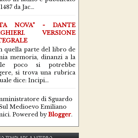
1487 da Jac...
ITA NOVA" - DANTE
IGHIERI. VERSIONE
TEGRALE
n quella parte del libro de
mia memoria, dinanzi a la
ale poco si potrebbe
gere, si trova una rubrica
uale dice: Incipi...
ministratore di Sguardo
Sul Medioevo Emiliano
ici. Powered by
Blogger
.