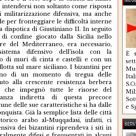
MUSE
 intendersi non soltanto come risposta
i militarizzazione difensiva, ma anche
e per fronteggiare le difficoltà interne
a dispotica di Giustiniano II. In seguito
di confine giocato dalla Sicilia nello
tare del Mediterraneo, era necessario,
sistema difensivo dell'isola con la
È s
o di muri di cinta e castelli e con un
se
lotta sul mare siciliano. I bizantini per
Mus
rono di un momento di tregua delle
Ita
uto alla crescente resistenza berbera
S.
ale che impegnò tutte le risorse del
Mi
anza indiretta di questa precoce
Sot
une delle sue caratteristiche si ha dalle
e S
onquista. Già la semplice lista delle città
torico arabo al-Muqqadasi, infatti, ci
SERV
nsiva dei bizantini riprendeva i siti in
ralmente difesi e frequentati in alcuni