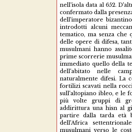
nell'isola data al 652. D'al
confermato dalla presenza a
dell'imperatore bizantin
introdotti alcuni mecca
tematico, ma senza che 
delle opere di difesa, tan
musulmani hanno assalito
prime scorrerie musulman
immediato quello della t
dell'abitato nelle ca
naturalmente difesi. La c
fortilizi scavati nella roc
sull'altopiano ibleo, e le 
più volte gruppi di gro
addirittura una hisn al g
partire dalla tarda età b
dell'Africa settentriona
musulmani verso le coste