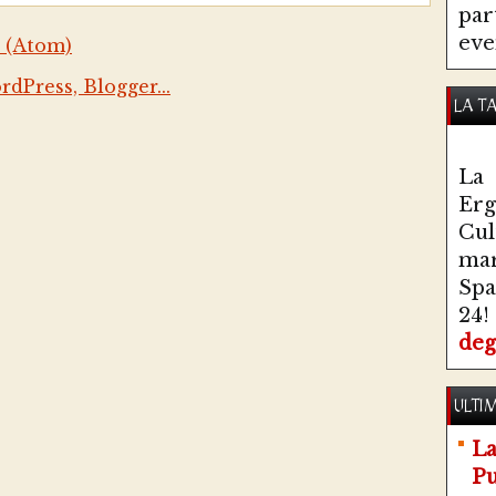
par
eve
 (Atom)
LA T
La 
Erg
Cul
ma
Spa
24!
deg
ULTIM
La
Pu