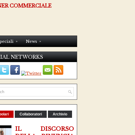
NER COMMERCIALE
»
»
peciali
News
IAL NETWORKS
olari
Collaboratori
Archivio
IL DISCORSO