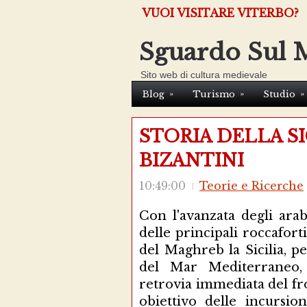
VUOI VISITARE VITERBO?
Sguardo Sul 
Sito web di cultura medievale
»
»
»
Blog
Turismo
Studio
STORIA DELLA SI
BIZANTINI
10:49:00
Teorie e Ricerche
Con l'avanzata degli arab
delle principali roccaforti
del Maghreb la Sicilia, p
del Mar Mediterraneo,
retrovia immediata del fr
obiettivo delle incursi