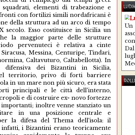
blocchi di reimpiego dai templi greci:
LUDI
 squadrati, elementi di trabeazione e
nfronti con fortilizi simili nordafricani è
one della struttura ad un arco di tempo
Un
X secolo. Esso costituisce in Sicilia un
ass
e la maggior parte delle strutture
co
eriodo pervenuteci è relativa a cinte
Dal 
Siracusa, Messina, Centuripe, Tindari,
lug
ormina, Caltavuturo, Caltabellotta). In
Med
a difensiva dei Bizantini in Sicilia,
l territorio, privo di forti barriere
ROLL
isola in un mare non più sicuro, era stata
orti principali e le città dell'interno,
acropoli e di costruire ex- novo fortezze
 importanti; inoltre venne stanziato un
litare in una posizione centrale e
er la difesa del Thema dell'isola: il
nfatti, i Bizantini erano teoricamente