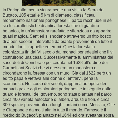
In Portogallo merita sicuramente una visita
la Serra
do
Buçaco,
105 ettari
e
5 km
di diametro, classificata
monumento nazionale portoghese. Il parco racchiude in sé
sia le caratteristiche di antica foresta che di giardino
botanico, in un'atmosfera rarefatta e silenziosa da apparire
quasi magica. Sentieri si snodano attraverso un fitto bosco
di alberi secolari intervallati da piante provenienti da tutto il
mondo, fonti, cappelle ed eremi.
Questa foresta fu
colonizzata fin dal VI secolo dai monaci benedettini che lì vi
costruirono una casa. Successivamente fu amministrata dai
sacerdoti di Coimbra e poi ceduta nel 1628 all'ordine dei
Carmelitani Scalzi che vi eressero un monastero e
circondarono la foresta con un muro. Già dal 1622 però un
editto papale vietava alle donne di entrarvi, pena la
scomunica.
Nel corso dei secoli, dapprima ad opera dei
monaci grazie agli esploratori portoghesi e in seguito dalle
guardie forestali del governo, sono state piantate nel parco
circa 400 varietà autoctone di alberi, arbusti e fiori, e circa
300 specie provenienti da luoghi lontani come Messico, Cile
e Giappone e da molti altri in tutto il mondo. Famoso è il
“cedro do Buçaco”, piantato nel 1644 ed ora svettante sopra