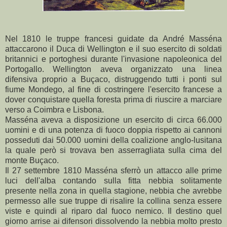
Nel 1810 le truppe francesi guidate da André Masséna
attaccarono il Duca di Wellington e il suo esercito di soldati
britannici e portoghesi durante l'invasione napoleonica del
Portogallo. Wellington aveva organizzato una linea
difensiva proprio a Buçaco, distruggendo tutti i ponti sul
fiume Mondego, al fine di costringere l'esercito francese a
dover conquistare quella foresta prima di riuscire a marciare
verso a Coimbra e Lisbona.
Masséna aveva a disposizione un esercito di circa 66.000
uomini e di una potenza di fuoco doppia rispetto ai cannoni
posseduti dai 50.000 uomini della coalizione anglo-lusitana
la quale però si trovava ben asserragliata sulla cima del
monte Buçaco.
Il 27 settembre 1810 Masséna sferrò un attacco alle prime
luci dell'alba contando sulla fitta nebbia solitamente
presente nella zona in quella stagione, nebbia che avrebbe
permesso alle sue truppe di risalire la collina senza essere
viste e quindi al riparo dal fuoco nemico. Il destino quel
giorno arrise ai difensori dissolvendo la nebbia molto presto