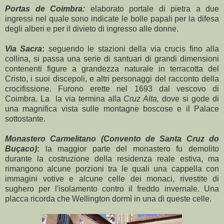
Portas de Coimbra:
elaborato portale di pietra a due
ingressi nel quale sono indicate le bolle papali per la difesa
degli alberi e per il divieto di ingresso alle donne.
Via Sacra
:
seguendo le stazioni della via crucis fino alla
collina, si passa una serie di santuari di grandi dimensioni
contenenti figure a grandezza naturale in terracotta del
Cristo, i suoi discepoli, e altri personaggi del racconto della
crocifissione. Furono erette nel 1693 dal vescovo di
Coimbra. La la via termina alla
Cruz Alta,
dove si gode di
una magnifica vista sulle montagne boscose e il Palace
sottostante.
Monastero Carmelitano (Convento de Santa Cruz do
Buçaco)
:
la maggior parte del monastero fu demolito
durante la costruzione della residenza reale estiva, ma
rimangono alcune porzioni tra le quali una cappella con
immagini votive e alcune celle dei monaci, rivestite di
sughero per l'isolamento contro il freddo invernale. Una
placca ricorda che Wellington dormì in una di queste celle.