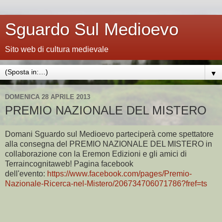
Sguardo Sul Medioevo
Sito web di cultura medievale
▼
DOMENICA 28 APRILE 2013
PREMIO NAZIONALE DEL MISTERO
Domani Sguardo sul Medioevo parteciperà come spettatore
alla consegna del PREMIO NAZIONALE DEL MISTERO in
collaborazione con la Eremon Edizioni e gli amici di
Terraincognitaweb! Pagina facebook
dell'evento:
https://www.facebook.com/pages/Premio-
Nazionale-Ricerca-nel-Mistero/206734706071786?fref=ts