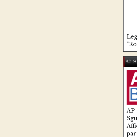
Leg
"Ro
AP B
AP
Sg
Aff
par