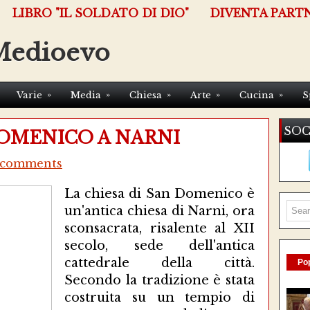
LIBRO "IL SOLDATO DI DIO"
DIVENTA PART
Medioevo
»
»
»
»
»
Varie
Media
Chiesa
Arte
Cucina
S
SOC
DOMENICO A NARNI
 comments
La chiesa di San Domenico è
un'antica chiesa di Narni, ora
sconsacrata, risalente al XII
secolo, sede dell'antica
cattedrale della città.
Pop
Secondo la tradizione è stata
costruita su un tempio di