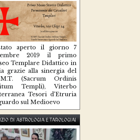
tato aperto il giorno 7
ttembre 2019 il primo
eo Templare Didattico in
lia grazie alla sinergia del
O.M.T. (Sacrum Ordinis
litum Templi), Viterbo
terranea Tesori d'Etruria
guardo sul Medioevo
IZIO DI ASTROLOGIA E TAROLOGIA!