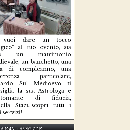
 vuoi dare un tocco
gico" al tuo evento, sia
so un matrimonio
ievale, un banchetto, una
sta di compleanno, una
correnza particolare,
uardo Sul Medioevo ti
siglia la sua Astrologa e
rtomante di fiducia,
ella Stazi...scopri tutti i
i servizi!
KA 1243 - ANNO 2019