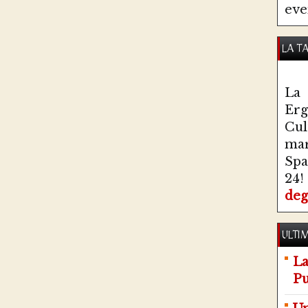
eve
LA T
La 
Erg
Cul
ma
Spa
24!
deg
ULTIM
La
Pu