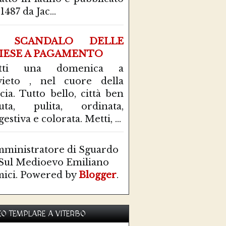
1487 da Jac...
 SCANDALO DELLE
IESE A PAGAMENTO
tti una domenica a
ieto , nel cuore della
cia. Tutto bello, città ben
uta, pulita, ordinata,
estiva e colorata. Metti, ...
ministratore di Sguardo
Sul Medioevo Emiliano
ici. Powered by
Blogger
.
O TEMPLARE A VITERBO