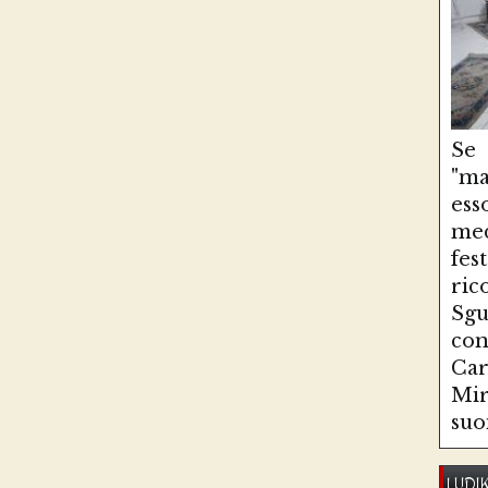
Se
"ma
es
med
fe
ri
Sg
con
Ca
Mir
suo
LUDI