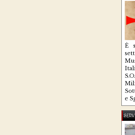
È s
se
Mus
Ita
S.
Mi
Sot
e S
SERV