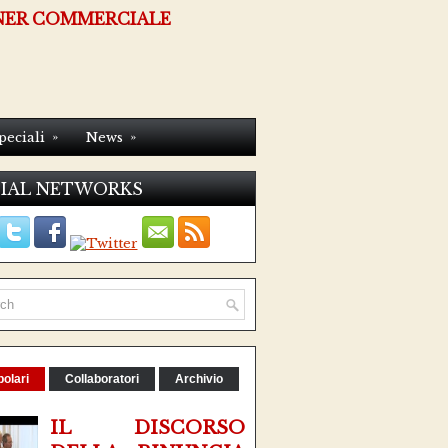
NER COMMERCIALE
»
»
peciali
News
IAL NETWORKS
olari
Collaboratori
Archivio
IL DISCORSO