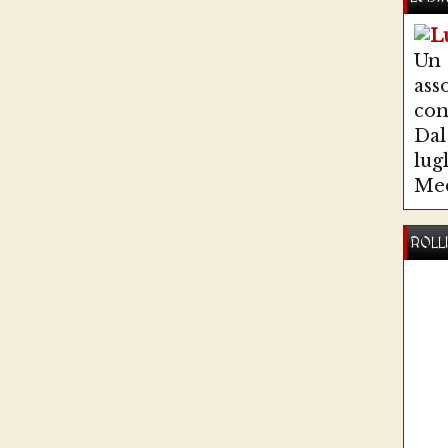
Un
ass
co
Dal 
lug
Med
ROLL