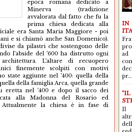
epoca romana dedicato a
Minerva (tradizione
avvalorata dal fatto che fu la
I
prima chiesa dedicata alla
IT
ficiale era Santa Maria Maggiore - poi
cani e si chiamò anche San Domenico).
Fra
divise da pilastri che sostengono delle
pro
ondo l'abside del '600 ha distrutto ogni
ad
 architettura. L'altare di recuopero
con
nici finemente scolpiti con motivi
de
no state aggiunte nel '400: quella della
pr...
quella della famiglia Arca, quella grande
fu eretta nel '400 e dopo il sacco dei
"I
icata alla Madonna del Rosario ed
STR
i. Attualmente la chiesa è in fase di
Il
alt
del
red