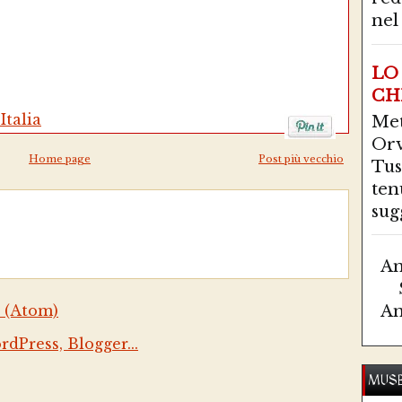
nel 
LO
CH
Italia
Me
Orv
Home page
Post più vecchio
Tus
ten
sugg
Am
 (Atom)
Am
MUSE