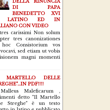
DELLA RINUNCIA
DI PAPA
BENEDETTO XVI
N LATINO ED IN
ALIANO CON VIDEO
tres carissimi Non solum
pter tres canonizationes
 hoc Consistorium vos
vocavi, sed etiam ut vobis
cisionem magni momenti
L MARTELLO DELLE
EGHE"...IN PDF!!!!
 Malleus Maleficarum ,
rimenti detto "Il Martello
le Streghe" è un testo
atto in latino e pubblicato