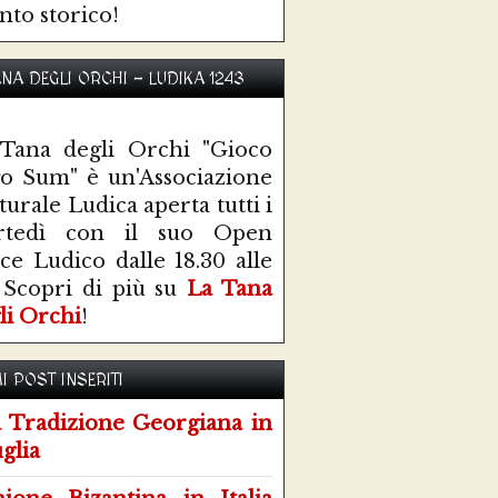
nto storico!
ANA DEGLI ORCHI - LUDIKA 1243
Tana degli Orchi "Gioco
o Sum" è un'Associazione
turale Ludica aperta tutti i
rtedì con il suo Open
ce Ludico dalle 18.30 alle
 Scopri di più su
La Tana
li Orchi
!
I POST INSERITI
 Tradizione Georgiana in
glia