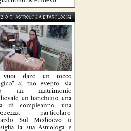
guardo sul Medioevo
IZIO DI ASTROLOGIA E TAROLOGIA!
 vuoi dare un tocco
gico" al tuo evento, sia
so un matrimonio
ievale, un banchetto, una
sta di compleanno, una
correnza particolare,
uardo Sul Medioevo ti
siglia la sua Astrologa e