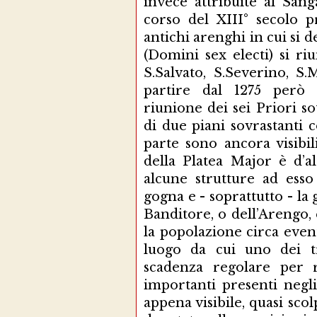
invece attribuite al Sang
corso del XIII° secolo p
antichi arenghi in cui si de
(Domini sex electi) si riun
S.Salvato, S.Severino, S
partire dal 1275 però 
riunione dei sei Priori 
di due piani sovrastanti c
parte sono ancora visibil
della Platea Major è d’a
alcune strutture ad esso 
gogna e - soprattutto - l
Banditore, o dell’Arengo,
la popolazione circa event
luogo da cui uno dei tr
scadenza regolare per r
importanti presenti negli
appena visibile, quasi sco