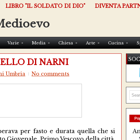
LIBRO "IL SOLDATO DI DIO"
DIVENTA PART
Medioevo
»
»
»
»
»
Varie
Media
Chiesa
Arte
Cucina
S
SOC
NELLO DI NARNI
ni Umbria
No comments
Pop
erava per fasto e durata quella che si
Am
to Giovenale, Primo Vescovo della città.