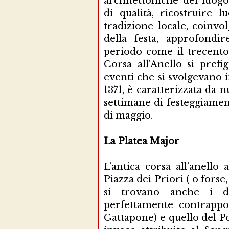
architettoniche del luogo
di qualità, ricostruire 
tradizione locale, coinvo
della festa, approfondi
periodo come il trecento,
Corsa all'Anello si prefi
eventi che si svolgevano 
1371, è caratterizzata da
settimane di festeggiame
di maggio.
La Platea Major
L’antica corsa all’anello
Piazza dei Priori ( o fors
si trovano anche i due
perfettamente contrappost
Gattapone) e quello del P