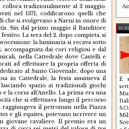
si colloca tradizionalmente al 3 maggio.
Am
novati nel 1371, codificarono quelli che
ludi che si svolgevano a Narni in onore di
tis. Sin dal primo maggio il Banditore
MUSE
festivo. La sera del 2, dopo compieta, si
ocessione: la luminaria si recava sotto
i, accompagnata dai cori religiosi e dal
icali, nella Cattedrale dove Castelli e
ati ad effettuare la propria offerta di
 dedicato al Santo Giovenale, dopo una
sa in Cattedrale, la festa assumeva il
È s
 lasciando spazio ai tradizionali giochi
se
o e la corsa all'Anello. La prima era una
Mus
cità che si effettuava lungo il percorso
Ita
a raggiungeva il petronum nella Piazza
S.
ites e gli equites, potevano iscrivere un
Mi
un giovane cavaliere. Il premio era un
Sot
zza di circa sei metri del valore di tre