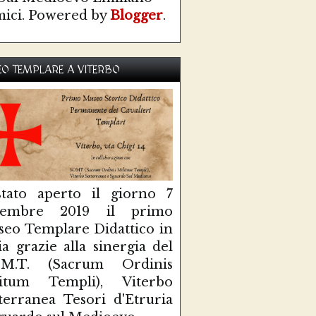
ici. Powered by
Blogger
.
O TEMPLARE A VITERBO
tato aperto il giorno 7
ttembre 2019 il primo
eo Templare Didattico in
lia grazie alla sinergia del
O.M.T. (Sacrum Ordinis
litum Templi), Viterbo
terranea Tesori d'Etruria