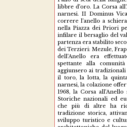
libbre d'oro. La Corsa all
narnesi. II Dominus Vic
correre l'anello a schiera
nella Piazza dei Priori p
infilare il bersaglio del v
partenza era stabilito sec
dei Terzieri: Mezule, Frap
dell'Anello era effettu
spettante alla comunità
aggiunsero ai tradizionali
il toro, la lotta, la qui
narnesi, la colazione offe
1968, la Corsa all'Anello
Storiche nazionali ed e
che più di altre ha ri
tradizione storica, attiv
sviluppo turistico e cultu