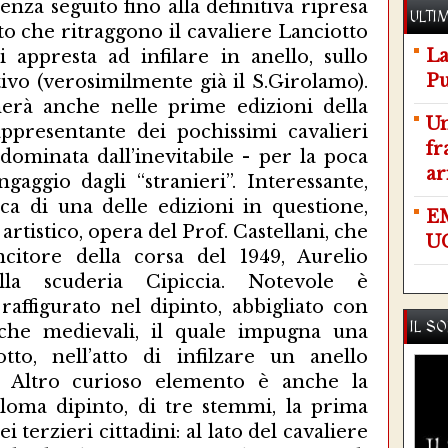
enza seguito fino alla definitiva ripresa
ULTIM
to che ritraggono il cavaliere Lanciotto
La
 appresta ad infilare in anello, sullo
Pu
vo (verosimilmente già il S.Girolamo).
erà anche nelle prime edizioni della
Un
ppresentante dei pochissimi cavalieri
f
dominata dall’inevitabile - per la poca
ar
ngaggio dagli “stranieri”. Interessante,
ca di una delle edizioni in questione,
E
artistico, opera del Prof. Castellani, che
U
citore della corsa del 1949, Aurelio
ella scuderia Cipiccia. Notevole è
raffigurato nel dipinto, abbigliato con
IL S
i che medievali, il quale impugna una
tto, nell’atto di infilzare un anello
 Altro curioso elemento è anche la
ploma dipinto, di tre stemmi, la prima
i terzieri cittadini: al lato del cavaliere