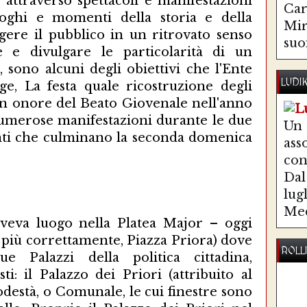
 attraverso spettacoli e manifestazioni
Ca
luoghi e momenti della storia e della
Mir
lgere il pubblico in un ritrovato senso
suo
re e divulgare le particolarità di un
 sono alcuni degli obiettivi che l'Ente
LUDI
gge, La festa quale ricostruzione degli
in onore del Beato Giovenale nell'anno
 numerose manifestazioni durante le due
Un
nti che culminano la seconda domenica
ass
co
Dal 
lug
Med
 aveva luogo nella Platea Major – oggi
e, più correttamente, Piazza Priora) dove
ROLL
 Palazzi della politica cittadina,
i: il Palazzo dei Priori (attribuito al
odestà, o Comunale, le cui finestre sono