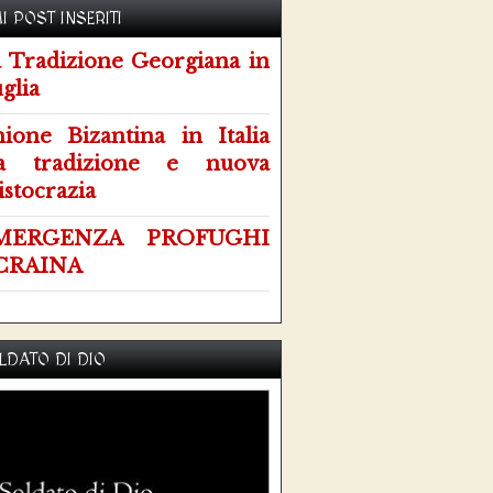
I POST INSERITI
 Tradizione Georgiana in
glia
ione Bizantina in Italia
ra tradizione e nuova
istocrazia
MERGENZA PROFUGHI
CRAINA
OLDATO DI DIO