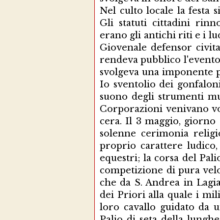
Nel culto locale la festa 
Gli statuti cittadini rin
erano gli antichi riti e i 
Giovenale defensor civita
rendeva pubblico l'evento 
svolgeva una imponente pr
Io sventolio dei gonfalon
suono degli strumenti mus
Corporazioni venivano voc
cera. Il 3 maggio, giorno
solenne cerimonia religio
proprio carattere ludico,
equestri; la corsa del Pali
competizione di pura velo
che da S. Andrea in Lagi
dei Priori alla quale i mil
loro cavallo guidato da 
Palio di seta della lunghe