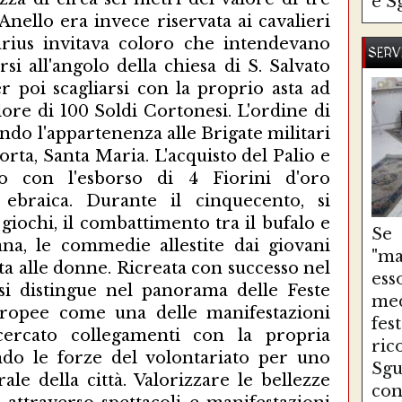
e S
'Anello era invece riservata ai cavalieri
arius invitava coloro che intendevano
SERV
rsi all'angolo della chiesa di S. Salvato
er poi scagliarsi con la proprio asta ad
alore di 100 Soldi Cortonesi. L'ordine di
ondo l'appartenenza alle Brigate militari
orta, Santa Maria. L'acquisto del Palio e
ato con l'esborso di 4 Fiorini d'oro
 ebraica. Durante il cinquecento, si
 giochi, il combattimento tra il bufalo e
Se
ntana, le commedie allestite dai giovani
"ma
rta alle donne. Ricreata con successo nel
es
 si distingue nel panorama delle Feste
med
uropee come una delle manifestazioni
fe
cercato collegamenti con la propria
ri
ando le forze del volontariato per uno
Sg
rale della città. Valorizzare le bellezze
con