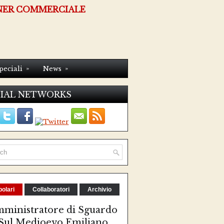
NER COMMERCIALE
»
»
peciali
News
IAL NETWORKS
olari
Collaboratori
Archivio
ministratore di Sguardo
Sul Medioevo Emiliano