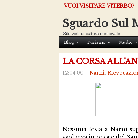
VUOI VISITARE VITERBO?
Sguardo Sul 
Sito web di cultura medievale
»
»
»
Blog
Turismo
Studio
LA CORSA ALL'A
12:04:00
Narni
,
Rievocazio
Nessuna festa a Narni sup
svolgeva in onore del San