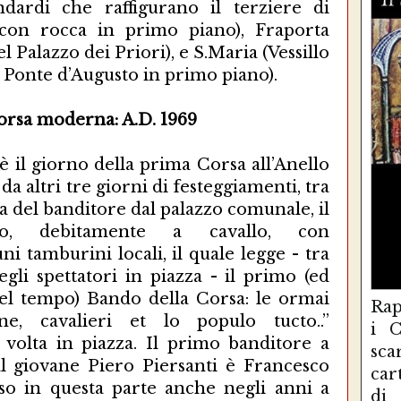
ndardi che raffigurano il terziere di
 con rocca in primo piano), Fraporta
el Palazzo dei Priori), e S.Maria (Vessillo
 Ponte d’Augusto in primo piano).
orsa moderna: A.D. 1969
il giorno della prima Corsa all’Anello
 altri tre giorni di festeggiamenti, tra
ca del banditore dal palazzo comunale, il
o, debitamente a cavallo, con
 tamburini locali, il quale legge - tra
egli spettatori in piazza - il primo (ed
el tempo) Bando della Corsa: le ormai
Rap
e, cavalieri et lo populo tucto..”
i C
volta in piazza. Il primo banditore a
sc
dal giovane Piero Piersanti è Francesco
car
so in questa parte anche negli anni a
di