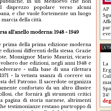
i pubbliche, in un Medioevo che non
del disprezzo popolare verso alcuni
AP
rbana, e che vuole fortemente un luogo
Sg
marcia della città.
Aff
par
rsa all’anello moderna: 1948 - 1949
eve
he prima della prima edizione moderna
LA T
 edizioni differenti della stessa. Grazie
dote, Monsignor Mario Maurizi, vicario
 svolsero due edizioni, negli anni 1948 e
La 
polverare - sulla base di una rilettura
Erg
 1371 - la vetusta usanza di correre un
Cul
esta del Patrono. Il sacerdote organizza
ma
amente confortato da un altro illustre
Spa
llosi, che fornirà gli strumenti critici
24!
una pagina di storia narnese, altrimenti
deg
che testimonianze restano purtroppo di