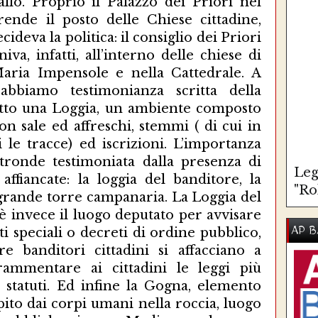
allo. Proprio il Palazzo dei Priori nel
rende il posto delle Chiese cittadine,
cideva la politica: il consiglio dei Priori
iva, infatti, all’interno delle chiese di
.Maria Impensole e nella Cattedrale. A
abbiamo testimonianza scritta della
sotto una Loggia, un ambiente composto
on sale ed affreschi, stemmi ( di cui in
i le tracce) ed iscrizioni. L’importanza
ltronde testimoniata dalla presenza di
Leg
affiancate: la loggia del banditore, la
"Ro
a grande torre campanaria. La Loggia del
 è invece il luogo deputato per avvisare
AP B
i speciali o decreti di ordine pubblico,
e banditori cittadini si affacciano a
ammentare ai cittadini le leggi più
 statuti. Ed infine la Gogna, elemento
lpito dai corpi umani nella roccia, luogo