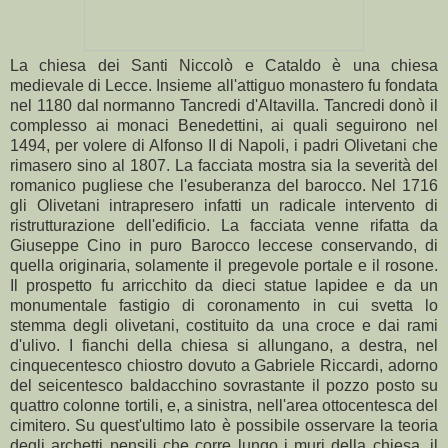
La chiesa dei Santi Niccolò e Cataldo è una chiesa
medievale di Lecce. Insieme all'attiguo monastero fu fondata
nel 1180 dal normanno Tancredi d'Altavilla. Tancredi donò il
complesso ai monaci Benedettini, ai quali seguirono nel
1494, per volere di Alfonso II di Napoli, i padri Olivetani che
rimasero sino al 1807. La facciata mostra sia la severità del
romanico pugliese che l'esuberanza del barocco. Nel 1716
gli Olivetani intrapresero infatti un radicale intervento di
ristrutturazione dell'edificio. La facciata venne rifatta da
Giuseppe Cino in puro Barocco leccese conservando, di
quella originaria, solamente il pregevole portale e il rosone.
Il prospetto fu arricchito da dieci statue lapidee e da un
monumentale fastigio di coronamento in cui svetta lo
stemma degli olivetani, costituito da una croce e dai rami
d'ulivo. I fianchi della chiesa si allungano, a destra, nel
cinquecentesco chiostro dovuto a Gabriele Riccardi, adorno
del seicentesco baldacchino sovrastante il pozzo posto su
quattro colonne tortili, e, a sinistra, nell'area ottocentesca del
cimitero. Su quest'ultimo lato è possibile osservare la teoria
degli archetti pensili che corre lungo i muri della chiesa, il