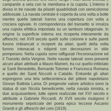
campanile a vela con la meridiana e la cupola. L'interno è
diviso in tre navate da pilastri quadrilobati con semicolonne
addossate. La navata centrale è coperta da una volta a botte
mentre quelle laterali hanno una copertura con volta a
crociera ogivale. In corrispondenza del transetto si innalza
una cupola ellittica impostata su un tamburo ottagonale. In
origine la superficie interna era ricoperta interamente da
affreschi; nel XVII secolo quelli sulle colonne e sulle pareti
furono imbiancati o ricoperti da altari, quelli della volta
furono intonacati o ridipinti con decorazioni in stile
pompeiano. Nella cupola sono raffigurati l'Incoronazione ed
il Transito della Vergine. Nelle navate laterali sono presenti
alcuni altari attribuiti a Mauro Manieri, tra cui quello intitolato
ai Santi Benedetto, Bernardo Tolomei e Francesca Romana
e quello dei Santi Niccolò e Cataldo. Entrambi gli altari
espongono una tela settecentesca del pittore napoletano
Giovan Battista Lama. Di pregevole valore artistico sono la
statua di san Nicola benedicente, nella navata sinistra, e
due acquasantiere, tutte opere realizzate nel XVI secolo e
attribuite a Gabriele Riccardi. Al XVII secolo risalgono il
monumento sepolcrale del poeta epico leccese Ascanio
Grandi e gli affreschi del coro (1619).