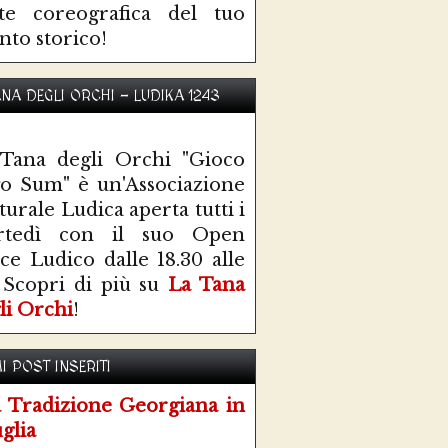
te coreografica del tuo
nto storico!
ANA DEGLI ORCHI - LUDIKA 1243
Tana degli Orchi "Gioco
o Sum" è un'Associazione
turale Ludica aperta tutti i
rtedì con il suo Open
ce Ludico dalle 18.30 alle
 Scopri di più su
La Tana
li Orchi
!
I POST INSERITI
 Tradizione Georgiana in
glia