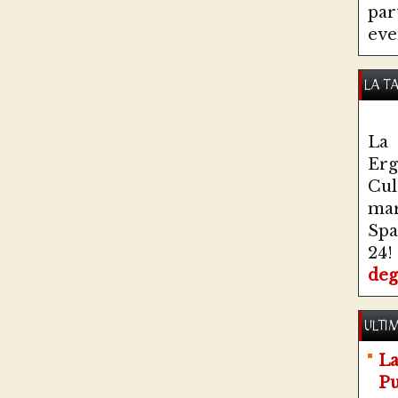
par
eve
LA T
La 
Erg
Cul
ma
Spa
24!
deg
ULTIM
La
Pu