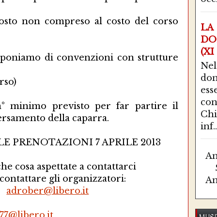
costo non compreso al costo del corso
LA
DO
(XI
isponiamo di convenzioni con strutture
Ne
do
rso)
ess
con
° minimo previsto per far partire il
Chi
versamento della caparra.
inf..
E PRENOTAZIONI 7 APRILE 2013
Am
he cosa aspettate a contattarci
contattare gli organizzatori:
Am
12
adrober@libero.it
77@libero.it