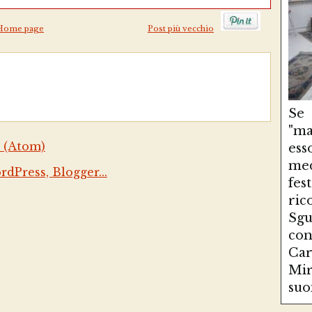
Home page
Post più vecchio
Se
"ma
 (Atom)
es
med
fe
ri
Sg
con
Ca
Mir
suo