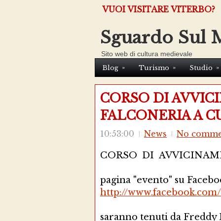
VUOI VISITARE VITERBO?
Sguardo Sul 
Sito web di cultura medievale
»
»
»
Blog
Turismo
Studio
CORSO DI AVVI
FALCONERIA A 
10:53:00
News
No comme
CORSO DI AVVICINAM
pagina "evento" su Facebo
http://www.facebook.com/
saranno tenuti da Freddy 