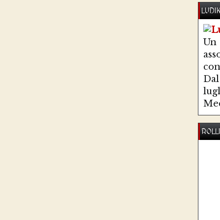
LUDI
Un
ass
co
Dal 
lug
Med
ROLL