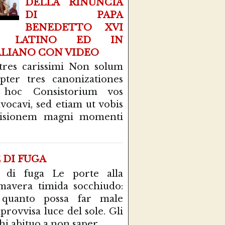
DELLA RINUNCIA
DI PAPA
BENEDETTO XVI
N LATINO ED IN
ALIANO CON VIDEO
tres carissimi Non solum
pter tres canonizationes
 hoc Consistorium vos
vocavi, sed etiam ut vobis
cisionem magni momenti
E DI FUGA
 di fuga Le porte alla
mavera timida socchiudo:
 quanto possa far male
mprovvisa luce del sole. Gli
hi abituo a non saper...