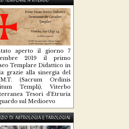
O TEMPLARE A VITERBO
tato aperto il giorno 7
ttembre 2019 il primo
eo Templare Didattico in
lia grazie alla sinergia del
O.M.T. (Sacrum Ordinis
litum Templi), Viterbo
terranea Tesori d'Etruria
guardo sul Medioevo
IZIO DI ASTROLOGIA E TAROLOGIA!