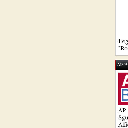
Leg
"Ro
AP B
AP
Sg
Aff