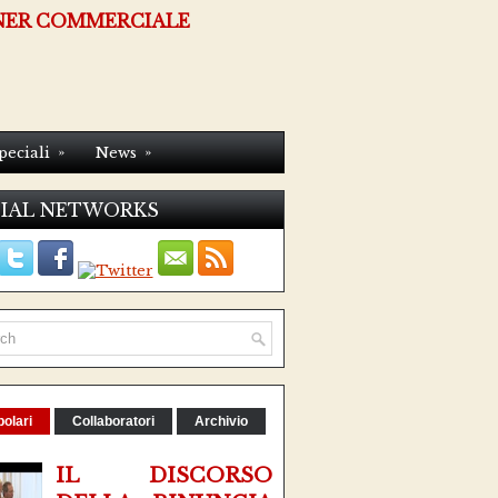
NER COMMERCIALE
»
»
peciali
News
IAL NETWORKS
olari
Collaboratori
Archivio
IL DISCORSO