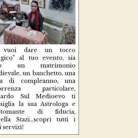
 vuoi dare un tocco
gico" al tuo evento, sia
so un matrimonio
ievale, un banchetto, una
sta di compleanno, una
correnza particolare,
uardo Sul Medioevo ti
siglia la sua Astrologa e
rtomante di fiducia,
ella Stazi...scopri tutti i
i servizi!