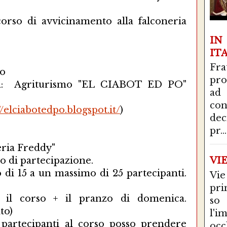
orso di avvicinamento alla falconeria
I
IT
Fra
eo
pro
erà: Agriturismo "EL CIABOT ED PO"
ad
con
//elciabotedpo.blogspot.it/
)
de
pr...
eria Freddy"
to di partecipazione.
VI
di 15 a un massimo di 25 partecipanti.
Vie
pri
 il corso + il pranzo di domenica.
so
to)
l'i
partecipanti al corso posso prendere
occ