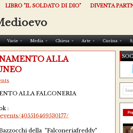
LIBRO "IL SOLDATO DI DIO"
DIVENTA PART
Medioevo
»
»
»
»
»
Varie
Media
Chiesa
Arte
Cucina
S
SOC
CINAMENTO ALLA
CUNEO
nts
ENTO ALLA FALCONERIA
ok :
Pop
events/405516469530177/
Bazzocchi della "Falconeriafreddy"