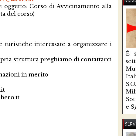
MUSE
e oggetto: Corso di Avvicinamento alla
ta del corso)
ve turistiche interessate a organizzare i
È s
opria struttura preghiamo di contattarci
se
Mus
mazioni in merito
Ita
S.
it
Mi
bero.it
Sot
e S
SERV