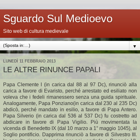
Sguardo Sul Medioevo
Sito web di cultura medievale
▼
LUNEDÌ 11 FEBBRAIO 2013
LE ALTRE RINUNCE PAPALI
Papa Clemente I (in carica dal 88 al 97 Dc), rinunciò alla
carica a favore di Evaristo, perché arrestato ed esiliato non
voleva che i fedeli rimanessero senza una guida spirituale.
Analogamente, Papa Ponziano(in carica dal 230 al 235 Dc)
abdicò, perché mandato in esilio, a favore di Papa Antero.
Papa Silverio (in carica dal 536 al 537 Dc) fu costretto ad
abdicare in favore di Papa Vigilio. Più movimentata la
vicenda di Benedetto IX (dal 10 marzo a 1° maggio 1045), al
Soglio pontificio. Dapprima rinunciò a favore di Silvestro III.