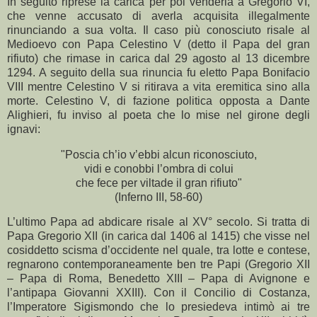
In seguito riprese la carica per poi venderla a Gregorio VI,
che venne accusato di averla acquisita illegalmente
rinunciando a sua volta. Il caso più conosciuto risale al
Medioevo con Papa Celestino V (detto il Papa del gran
rifiuto) che rimase in carica dal 29 agosto al 13 dicembre
1294. A seguito della sua rinuncia fu eletto Papa Bonifacio
VIII mentre Celestino V si ritirava a vita eremitica sino alla
morte. Celestino V, di fazione politica opposta a Dante
Alighieri, fu inviso al poeta che lo mise nel girone degli
ignavi:
"Poscia ch’io v’ebbi alcun riconosciuto,
vidi e conobbi l’ombra di colui
che fece per viltade il gran rifiuto"
(Inferno III, 58-60)
L’ultimo Papa ad abdicare risale al XV° secolo. Si tratta di
Papa Gregorio XII (in carica dal 1406 al 1415) che visse nel
cosiddetto scisma d’occidente nel quale, tra lotte e contese,
regnarono contemporaneamente ben tre Papi (Gregorio XII
– Papa di Roma, Benedetto XIII – Papa di Avignone e
l’antipapa Giovanni XXIII). Con il Concilio di Costanza,
l’Imperatore Sigismondo che lo presiedeva intimò ai tre