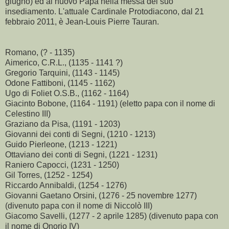
giugno) ed al nuovo Papa nella messa del suo
insediamento. L'attuale Cardinale Protodiacono, dal 21
febbraio 2011, è Jean-Louis Pierre Tauran.
Romano, (? - 1135)
Aimerico, C.R.L., (1135 - 1141 ?)
Gregorio Tarquini, (1143 - 1145)
Odone Fattiboni, (1145 - 1162)
Ugo di Foliet O.S.B., (1162 - 1164)
Giacinto Bobone, (1164 - 1191) (eletto papa con il nome di
Celestino III)
Graziano da Pisa, (1191 - 1203)
Giovanni dei conti di Segni, (1210 - 1213)
Guido Pierleone, (1213 - 1221)
Ottaviano dei conti di Segni, (1221 - 1231)
Raniero Capocci, (1231 - 1250)
Gil Torres, (1252 - 1254)
Riccardo Annibaldi, (1254 - 1276)
Giovanni Gaetano Orsini, (1276 - 25 novembre 1277)
(divenuto papa con il nome di Niccolò III)
Giacomo Savelli, (1277 - 2 aprile 1285) (divenuto papa con
il nome di Onorio IV)