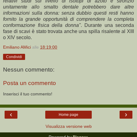
relativi studi sul livello di isotopi di azoto e stronzio
unitamente allo smalto dentale potrebbero dare altre
informazioni sulla donna: senza dubbio questi resti hanno
fornito la grande opportunità di comprendere la completa
conformazione fisica della donna"
. Durante una seconda
fase di scavi è stato trovata anche una spilla risalente al XIII
o XIV secolo.
Emiliano AMici
alle
18:19:00
Condividi
Nessun commento:
Posta un commento
Inserisci il tuo commento!
‹
›
Home page
Visualizza versione web
Powered by
Blogger
.