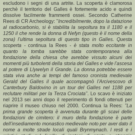
escludono i segni di una artrite. La scoperta è clamorosa
perchè il territorio del Galles è fortemente acido e quindi
dissolve facilmente frammenti ossei. Secondo Catherine
Rees di CR Archeology: "
Incredibilmente, dopo la datazione
al radiocarbonio, si è stabilita la sepoltura tra il 1180 e il
1250 il che rende la donna di Nefyn (questo è il nome della
zona) l'ultima sepoltura di questo tipo in Galles. Questa
scoperta
- continua la Rees -
è stata molto eccitante in
quanto la tomba sarebbe stata contemporanea alla
fondazione della chiesa che avrebbe vissuto alcuni dei
momenti più turbolenti della storia del Galles e vide l'ascesa
al potere di Llywelyn il Grande. La donna potrebbe essere
stata viva anche ai tempi del famoso cronista medievale
Gerald del Galles il quale accompagnò l'Arcivescovo di
Canterbury Baldovino in un tour del Galles nel 1188 per
reclutare militari per la Terza Crociata"
. Lo scavo è iniziato
nel 2013 sei anni dopo il reperimento di fondi ottenuti per
riaprire il museo chiuso nel 2000. Continua la Rees:
"La
prima grande scoperta è avvenuta durante gli scavi delle
fondazioni de cimitero: il muro della fondazione è parte
dell'insediamento monastico medievale noto per aver dato il
nome a molte strade locali quali Brynmynach. I resti e i