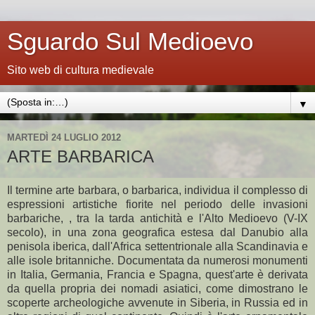
Sguardo Sul Medioevo
Sito web di cultura medievale
▼
MARTEDÌ 24 LUGLIO 2012
ARTE BARBARICA
Il termine arte barbara, o barbarica, individua il complesso di
espressioni artistiche fiorite nel periodo delle invasioni
barbariche, , tra la tarda antichità e l'Alto Medioevo (V-IX
secolo), in una zona geografica estesa dal Danubio alla
penisola iberica, dall'Africa settentrionale alla Scandinavia e
alle isole britanniche. Documentata da numerosi monumenti
in Italia, Germania, Francia e Spagna, quest'arte è derivata
da quella propria dei nomadi asiatici, come dimostrano le
scoperte archeologiche avvenute in Siberia, in Russia ed in