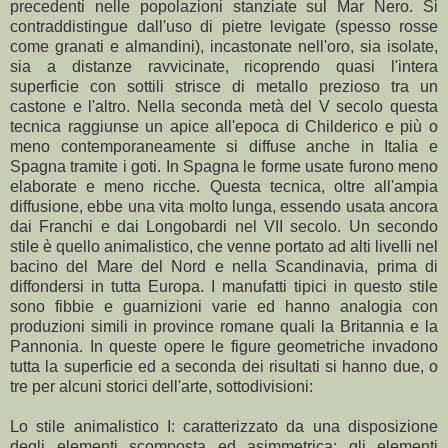
precedenti nelle popolazioni stanziate sul Mar Nero. Si
contraddistingue dall'uso di pietre levigate (spesso rosse
come granati e almandini), incastonate nell'oro, sia isolate,
sia a distanze ravvicinate, ricoprendo quasi l'intera
superficie con sottili strisce di metallo prezioso tra un
castone e l'altro. Nella seconda metà del V secolo questa
tecnica raggiunse un apice all'epoca di Childerico e più o
meno contemporaneamente si diffuse anche in Italia e
Spagna tramite i goti. In Spagna le forme usate furono meno
elaborate e meno ricche. Questa tecnica, oltre all'ampia
diffusione, ebbe una vita molto lunga, essendo usata ancora
dai Franchi e dai Longobardi nel VII secolo. Un secondo
stile è quello animalistico, che venne portato ad alti livelli nel
bacino del Mare del Nord e nella Scandinavia, prima di
diffondersi in tutta Europa. I manufatti tipici in questo stile
sono fibbie e guarnizioni varie ed hanno analogia con
produzioni simili in province romane quali la Britannia e la
Pannonia. In queste opere le figure geometriche invadono
tutta la superficie ed a seconda dei risultati si hanno due, o
tre per alcuni storici dell'arte, sottodivisioni:
Lo stile animalistico I: caratterizzato da una disposizione
degli elementi scomposta ed asimmetrica; gli elementi