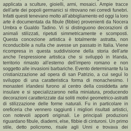
applicata a sculture, gioielli, armi, mosaici. Ampie tracce
dell'arte dei popoli germanici si ritrovano nei corredi funebri.
Infatti questi tenevano molto all'abbigliamento ed oggi la loro
arte è documentata da fibule (fibbie) provenienti da Nocera
Umbra e Gualdo Tadino. Vi si distinguono decorazioni di
animali stilizzati, ripetuti simmetricamente e scomposti.
Questa concezione artistica è totalmente astratta, non
riconducibile a nulla che avesse un passato in Italia. Viene
ricompresa in questa suddivisione della storia dell'arte
anche l'espressione artistica che si sviluppò in Irlanda,
territorio rimasto all'esterno dell'impero romano e non
soggetto alle invasioni barbariche. Evento determinante fu la
cristianizzazione ad opera di san Patrizio, a cui seguì lo
sviluppo di una caratteristica forma di monachesimo. I
monasteri irlandesi furono al centro della cosiddetta arte
insulare e si specializzarono nella miniatura, producendo
decorazioni caratterizzate dai soliti motivi geometrico-astratti
di stilizzazione delle forme naturali. Fu in particolare in
oreficeria che vennero raggiunti i migliori risultati artistici,
con notevoli apporti originali. Le principali produzioni
riguardano fibule, diademi, else, fibbie di cinturoni. Un primo
stile, detto policromo, risale agli Unni e trovava dei