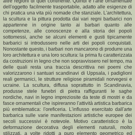
altre regioni di quel continente. Quindi è l'arte ornamentale
dell'oggetto facilmente trasportabile, adatto alle esigenze di
chi pratica una vita più nomade che stanziale. L'architettura,
la scultura e la pittura prodotta dai vari regni barbarici non
appartenne in origine tanto ai barbari quanto alle
competenze, alle conoscenze e alla storia dei popoli
sottomessi, anche se alcuni elementi e gusti tipicamente
barbarici si introdussero nelle arti dei popoli conquistati.
Nonostante questo, i barbari non mancarono di produrre una
loro architettura e una loro scultura: la prima fu caratterizzata
da costruzioni in legno che non sopravvissero nel tempo, ma
delle quali resta una traccia descrittiva nei poemi che
valorizzarono i santuari scandinavi di Uppsala, i padiglioni
reali germanici, le strutture religiose piramidali norvegesi e
ucraine. La scultura, diffusa soprattutto in Scandinavia,
produsse stele funebri di pietra raffiguranti le saghe
nordiche, navi in legno impreziosite da teste di mostri e da
fasce ornamentali che ispireranno l'attività artistica barbarica
più emblematica: l'oreficeria. L'influsso esercitato dall'arte
barbarica sulle varie manifestazioni artistiche europee dei
secoli successivi è notevole. Motivo caratteristico è la
deformazione decorativa degli elementi naturali, molto
stilizzati, a volte ridotti a puro elemento geometrico ed