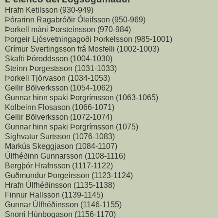
Hrafn Ketilsson (930-949)
Þórarinn Ragabróðir Óleifsson (950-969)
Þorkell máni Þorsteinsson (970-984)
Þorgeir Ljósvetningagoði Þorkelsson (985-1001)
Grímur Svertingsson frá Mosfelli (1002-1003)
Skafti Þóroddsson (1004-1030)
Steinn Þorgestsson (1031-1033)
Þorkell Tjörvason (1034-1053)
Gellir Bölverksson (1054-1062)
Gunnar hinn spaki Þorgrímsson (1063-1065)
Kolbeinn Flosason (1066-1071)
Gellir Bölverksson (1072-1074)
Gunnar hinn spaki Þorgrímsson (1075)
Sighvatur Surtsson (1076-1083)
Markús Skeggjason (1084-1107)
Úlfhéðinn Gunnarsson (1108-1116)
Bergþór Hrafnsson (1117-1122)
Guðmundur Þorgeirsson (1123-1124)
Hrafn Úlfhéðinsson (1135-1138)
Finnur Hallsson (1139-1145)
Gunnar Úlfhéðinsson (1146-1155)
Snorri Húnbogason (1156-1170)