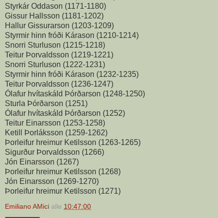
Styrkár Oddason (1171-1180)
Gissur Hallsson (1181-1202)
Hallur Gissurarson (1203-1209)
Styrmir hinn fróði Kárason (1210-1214)
Snorri Sturluson (1215-1218)
Teitur Þorvaldsson (1219-1221)
Snorri Sturluson (1222-1231)
Styrmir hinn fróði Kárason (1232-1235)
Teitur Þorvaldsson (1236-1247)
Ólafur hvítaskáld Þórðarson (1248-1250)
Sturla Þórðarson (1251)
Ólafur hvítaskáld Þórðarson (1252)
Teitur Einarsson (1253-1258)
Ketill Þorláksson (1259-1262)
Þorleifur hreimur Ketilsson (1263-1265)
Sigurður Þorvaldsson (1266)
Jón Einarsson (1267)
Þorleifur hreimur Ketilsson (1268)
Jón Einarsson (1269-1270)
Þorleifur hreimur Ketilsson (1271)
Emiliano AMici
alle
10:47:00