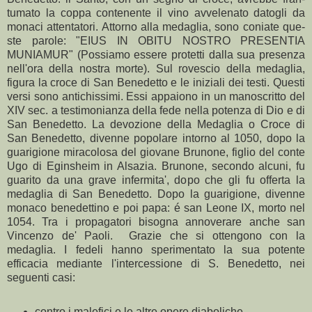
tumato la coppa contenente il vino avvele­nato datogli da
monaci attentatori. Attorno alla medaglia, sono coniate que­
ste parole: "EIUS IN OBITU NOSTRO PRESENTIA
MUNIAMUR" (Possiamo esse­re protetti dalla sua presenza
nell'ora della nostra morte). Sul rovescio della medaglia,
figura la croce di San Benedetto e le iniziali dei testi. Questi
versi sono antichissimi. Essi appaio­no in un manoscritto del
XIV sec. a testimo­nianza della fede nella potenza di Dio e di
San Benedetto. La devozione della Medaglia o Croce di
San Benedetto, divenne popolare intorno al 1050, dopo la
guarigione miracolosa del giovane Brunone, figlio del conte
Ugo di Eginsheim in Alsazia. Brunone, secondo alcuni, fu
guarito da una grave infermita', dopo che gli fu offerta la
medaglia di San Benedetto. Dopo la guarigione, divenne
monaco benedettino e poi papa: é san Leone IX, morto nel
1054. Tra i propagatori bisogna annoverare anche san
Vincenzo de' Paoli. Grazie che si ottengono con la
medaglia. I fedeli hanno sperimentato la sua potente
efficacia mediante l'intercessione di S. Benedetto, nei
seguenti casi:
contro i malefici e le altre opere diaboliche