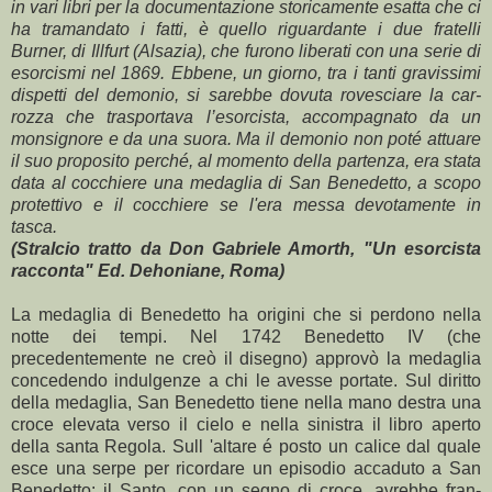
in vari libri per la documentazione storica­mente esatta che ci
ha tramandato i fatti, è quello riguardante i due fratelli
Burner, di Illfurt (Alsazia), che furono liberati con una serie di
esorcismi nel 1869. Ebbene, un giorno, tra i tanti gravissimi
dispet­ti del demonio, si sarebbe dovuta rovesciare la car­
rozza che trasportava l’esorcista, accompagnato da un
monsignore e da una suora. Ma il demonio non poté attuare
il suo proposito perché, al momento della partenza, era stata
data al cocchiere una meda­glia di San Benedetto, a scopo
protettivo e il cocchie­re se l'era messa devotamente in
tasca.
(Stralcio tratto da Don Gabriele Amorth, "Un esorcista
racconta" Ed. Dehoniane, Roma)
La medaglia di Benedetto ha origini che si perdono nella
notte dei tempi. Nel 1742 Benedetto IV (che
precedentemente ne creò il disegno) approvò la medaglia
concedendo indulgenze a chi le avesse portate. Sul diritto
della medaglia, San Benedetto tiene nella mano destra una
croce elevata verso il cielo e nella sinistra il libro aperto
della santa Regola. Sull 'altare é posto un calice dal quale
esce una serpe per ricorda­re un episodio accaduto a San
Benedetto: il Santo, con un segno di croce, avrebbe fran­