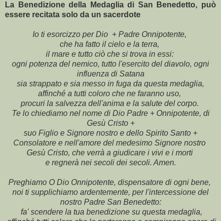
La Benedizione della Medaglia di San Benedetto, può
essere recitata solo da un sacerdote
Io ti esorcizzo per Dio + Padre Onnipo­tente,
che ha fatto il cielo e la terra,
il mare e tutto ciò che si trova in essi:
ogni potenza del nemico, tutto l'esercito del diavolo, ogni
influenza di Satana
sia strappato e sia messo in fuga da questa medaglia,
affinché a tutti coloro che ne faranno uso,
procuri la salvez­za dell'anima e la salute del corpo.
Te lo chiediamo nel nome di Dio Padre + Onnipo­tente, di
Gesù Cristo +
suo Figlio e Signore nostro e dello Spirito Santo +
Consolatore e nell'amore del medesimo Signore nostro
Gesù Cristo, che verrà a giudicare i vivi e i morti
e regnerà nei secoli dei secoli. Amen.
Preghiamo O Dio Onnipotente, dispensatore di ogni bene,
noi ti supplichiamo ardentemente, per l'intercessione del
nostro Padre San Bene­detto:
fa' scendere la tua benedizione su que­sta medaglia,