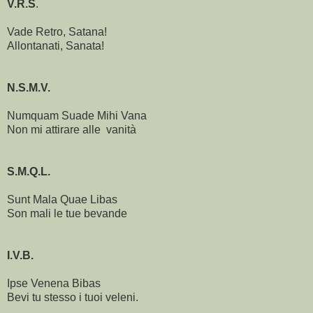
V.R.S
.
Vade Retro, Satana!
Allontanati, Sanata!
N.S.M.V.
Numquam Suade Mihi Vana
Non mi attirare alle vanità
S.M.Q.L.
Sunt Mala Quae Libas
Son mali le tue bevande
I.V.B.
Ipse Venena Bibas
Bevi tu stesso i tuoi veleni.