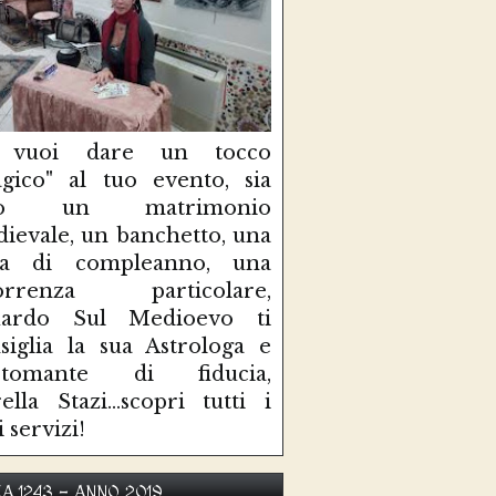
 vuoi dare un tocco
gico" al tuo evento, sia
so un matrimonio
ievale, un banchetto, una
sta di compleanno, una
correnza particolare,
uardo Sul Medioevo ti
siglia la sua Astrologa e
rtomante di fiducia,
ella Stazi...scopri tutti i
i servizi!
KA 1243 - ANNO 2019