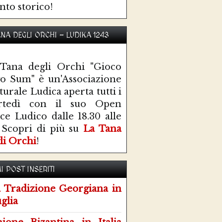
nto storico!
ANA DEGLI ORCHI - LUDIKA 1243
Tana degli Orchi "Gioco
o Sum" è un'Associazione
turale Ludica aperta tutti i
rtedì con il suo Open
ce Ludico dalle 18.30 alle
 Scopri di più su
La Tana
li Orchi
!
I POST INSERITI
 Tradizione Georgiana in
glia