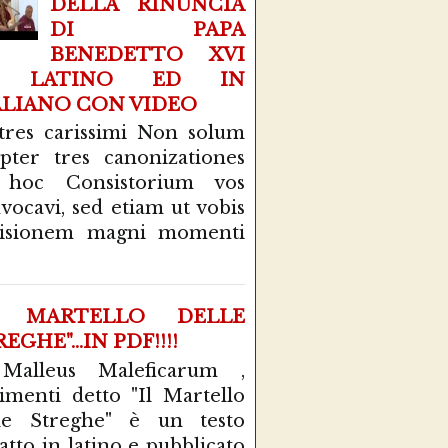
DELLA RINUNCIA
DI PAPA
BENEDETTO XVI
N LATINO ED IN
ALIANO CON VIDEO
tres carissimi Non solum
pter tres canonizationes
 hoc Consistorium vos
vocavi, sed etiam ut vobis
cisionem magni momenti
L MARTELLO DELLE
EGHE"...IN PDF!!!!
 Malleus Maleficarum ,
rimenti detto "Il Martello
le Streghe" è un testo
atto in latino e pubblicato