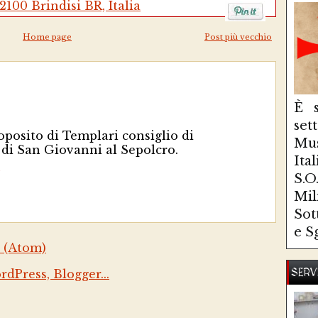
100 Brindisi BR, Italia
Home page
Post più vecchio
È s
se
oposito di Templari consiglio di
Mus
 di San Giovanni al Sepolcro.
Ita
S.
Mi
Sot
e S
 (Atom)
SERV