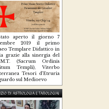
tato aperto il giorno 7
ttembre 2019 il primo
eo Templare Didattico in
lia grazie alla sinergia del
O.M.T. (Sacrum Ordinis
litum Templi), Viterbo
terranea Tesori d'Etruria
guardo sul Medioevo
IZIO DI ASTROLOGIA E TAROLOGIA!