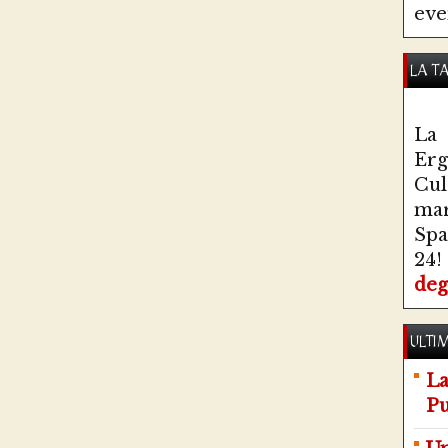
eve
LA T
La 
Erg
Cul
ma
Spa
24!
deg
ULTIM
La
Pu