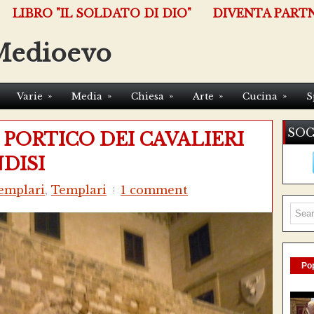
LIBRO "IL SOLDATO DI DIO"
DIVENTA PART
Medioevo
»
»
»
»
»
Varie
Media
Chiesa
Arte
Cucina
S
SOC
 PORTICO DEI CAVALIERI
DISI
emplari
,
Templari
1 comment
Pop