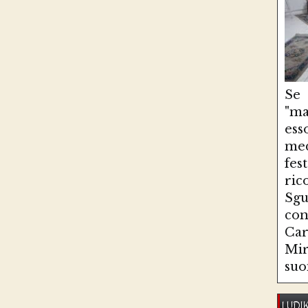
Se
"ma
es
med
fe
ri
Sg
con
Ca
Mir
suo
LUDI