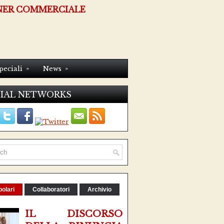
NER COMMERCIALE
»
»
peciali
News
IAL NETWORKS
olari
Collaboratori
Archivio
IL DISCORSO