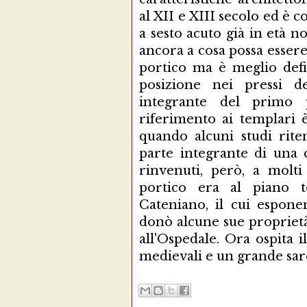
al XII e XIII secolo ed è c
a sesto acuto già in età 
ancora a cosa possa esser
portico ma è meglio defin
posizione nei pressi 
integrante del primo pa
riferimento ai templari è
quando alcuni studi rite
parte integrante di una c
rinvenuti, però, a molti
portico era al piano t
Cateniano, il cui espon
donò alcune sue proprietà 
all'Ospedale. Ora ospita 
medievali e un grande sar