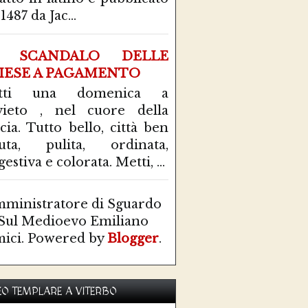
1487 da Jac...
 SCANDALO DELLE
IESE A PAGAMENTO
tti una domenica a
ieto , nel cuore della
cia. Tutto bello, città ben
uta, pulita, ordinata,
estiva e colorata. Metti, ...
ministratore di Sguardo
Sul Medioevo Emiliano
ici. Powered by
Blogger
.
O TEMPLARE A VITERBO