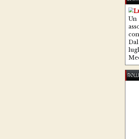
Un
ass
co
Dal 
lug
Med
ROLL