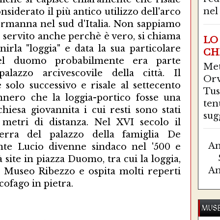
nel 
onsiderato il più antico utilizzo dell'arco
normanna nel sud d'Italia. Non sappiamo
e servito anche perchè è vero, si chiama
LO
irla "loggia" e data la sua particolare
CH
del duomo probabilmente era parte
Me
lazzo arcivescovile della città. Il
Orv
 solo successivo e risale al settecento
Tus
nnero che la loggia-portico fosse una
ten
hiesa giovannita i cui resti sono stati
sugg
 metri di distanza. Nel XVI secolo il
erra del palazzo della famiglia De
Am
ente Lucio divenne sindaco nel '500 e
site in piazza Duomo, tra cui la loggia,
Am
il Museo Ribezzo e ospita molti reperti
cofago in pietra.
MUSE