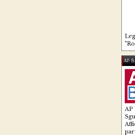
Leg
"Ro
AP B
AP
Sg
Aff
par