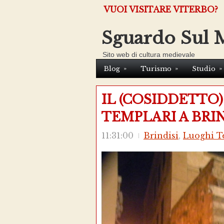
VUOI VISITARE VITERBO?
Sguardo Sul 
Sito web di cultura medievale
»
»
»
Blog
Turismo
Studio
IL (COSIDDETTO)
TEMPLARI A BRIN
11:31:00
Brindisi
,
Luoghi T