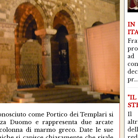
I
IT
Fra
pro
ad
con
de
pr...
"I
STR
Il
onosciuto come Portico dei Templari si
alt
azza Duomo e rappresenta due arcate
del
 colonna di marmo greco. Date le sue
red
oniche si capisce chiaramente che risale