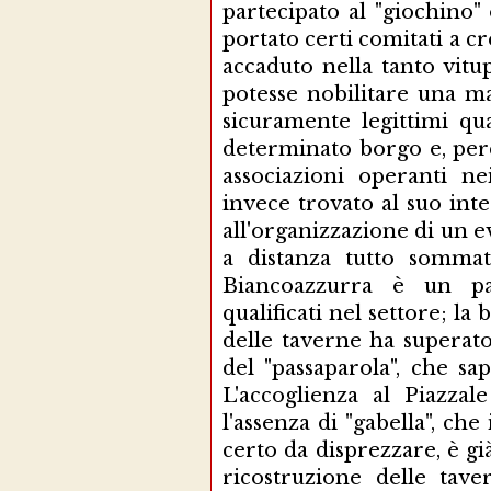
partecipato al "giochino
portato certi comitati a cr
accaduto nella tanto vitu
potesse nobilitare una ma
sicuramente legittimi qu
determinato borgo e, per
associazioni operanti ne
invece trovato al suo inter
all'organizzazione di un e
a distanza tutto sommat
Biancoazzurra è un pal
qualificati nel settore; la
delle taverne ha superato 
del "passaparola", che s
L'accoglienza al Piazza
l'assenza di "gabella", c
certo da disprezzare, è gi
ricostruzione delle tav