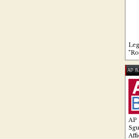
Leg
"Ro
AP B
AP
Sg
Aff