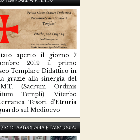
O TEMPLARE A VITERBO
tato aperto il giorno 7
ttembre 2019 il primo
eo Templare Didattico in
lia grazie alla sinergia del
O.M.T. (Sacrum Ordinis
litum Templi), Viterbo
terranea Tesori d'Etruria
guardo sul Medioevo
IZIO DI ASTROLOGIA E TAROLOGIA!