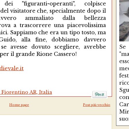
i "figuranti-operanti", colpisce
el visitatore che, specialmente dopo il
vvero ammaliato dalla bellezza
trova a trascorrere una piacevolissima
ici. Sappiamo che era un tipo tosto, ma
Guido, alla fine, dobbiamo davvero
he se avesse dovuto scegliere, avrebbe
Se
per il grande Rione Cassero!
"ma
es
ievale.it
med
fe
ri
Sg
 Fiorentino AR, Italia
con
Ca
Home page
Post più vecchio
Mir
suo