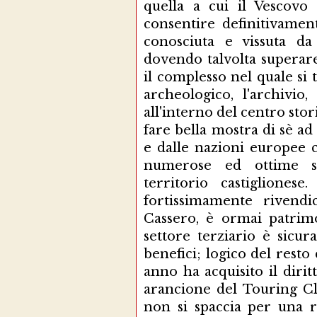
quella a cui il Vescovo
consentire definitivament
conosciuta e vissuta da
dovendo talvolta superare d
il complesso nel quale si 
archeologico, l'archivio
all'interno del centro stor
fare bella mostra di sè ad
e dalle nazioni europee
numerose ed ottime str
territorio castigliones
fortissimamente rivendi
Cassero, è ormai patrimo
settore terziario è sicu
benefici; logico del resto
anno ha acquisito il dirit
arancione del Touring C
non si spaccia per una 