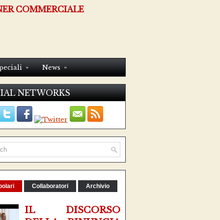
NER COMMERCIALE
»
»
peciali
News
IAL NETWORKS
olari
Collaboratori
Archivio
IL DISCORSO