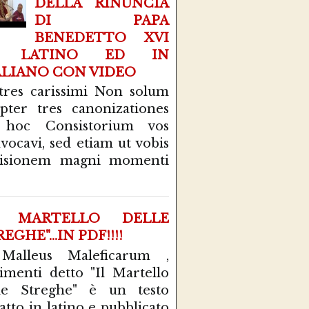
DELLA RINUNCIA
DI PAPA
BENEDETTO XVI
N LATINO ED IN
ALIANO CON VIDEO
tres carissimi Non solum
pter tres canonizationes
 hoc Consistorium vos
vocavi, sed etiam ut vobis
cisionem magni momenti
L MARTELLO DELLE
EGHE"...IN PDF!!!!
 Malleus Maleficarum ,
rimenti detto "Il Martello
le Streghe" è un testo
atto in latino e pubblicato