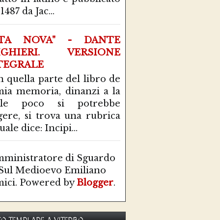
1487 da Jac...
ITA NOVA" - DANTE
IGHIERI. VERSIONE
TEGRALE
n quella parte del libro de
mia memoria, dinanzi a la
ale poco si potrebbe
gere, si trova una rubrica
uale dice: Incipi...
ministratore di Sguardo
Sul Medioevo Emiliano
ici. Powered by
Blogger
.