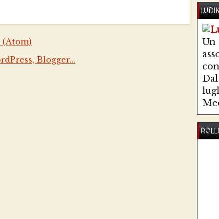
LUDI
 (Atom)
Un
ass
co
Dal 
lug
Med
ROLL