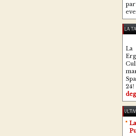
par
eve
LA T
La 
Erg
Cul
ma
Spa
24!
deg
ULTIM
La
Pu