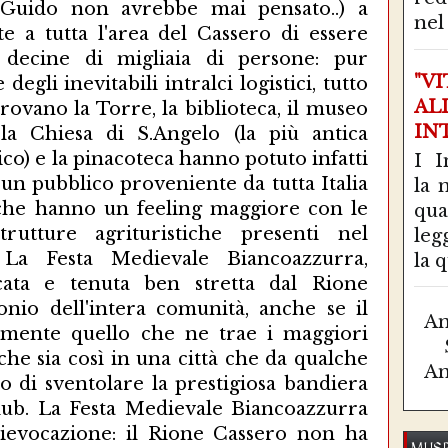
 Guido non avrebbe mai pensato..) a
nel 
e a tutta l'area del Cassero di essere
 decine di migliaia di persone: pur
"V
egli inevitabili intralci logistici, tutto
AL
trovano la Torre, la biblioteca, il museo
IN
, la Chiesa di S.Angelo (la più antica
ico) e la pinacoteca hanno potuto infatti
I I
 un pubblico proveniente da tutta Italia
la 
 che hanno un feeling maggiore con le
qu
utture agrituristiche presenti nel
leg
e. La Festa Medievale Biancoazzurra,
la q
cata e tenuta ben stretta dal Rione
nio dell'intera comunità, anche se il
Am
ramente quello che ne trae i maggiori
 che sia così in una città che da qualche
Am
to di sventolare la prestigiosa bandiera
lub. La Festa Medievale Biancoazzurra
rievocazione: il Rione Cassero non ha