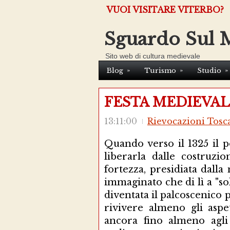
VUOI VISITARE VITERBO?
Sguardo Sul 
Sito web di cultura medievale
»
»
»
Blog
Turismo
Studio
FESTA MEDIEVA
13:11:00
Rievocazioni Tosc
Quando verso il 1325 il p
liberarla dalle costruzio
fortezza, presidiata dall
immaginato che di lì a "sol
diventata il palcoscenico 
rivivere almeno gli aspet
ancora fino almeno agli