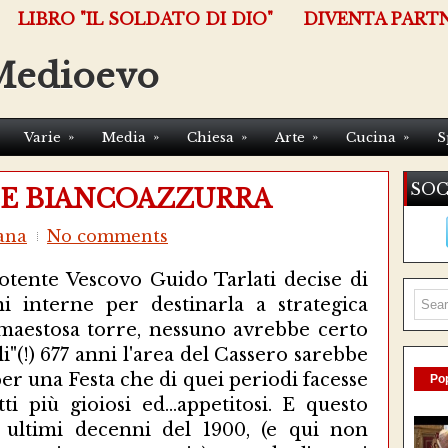
LIBRO "IL SOLDATO DI DIO"
DIVENTA PART
Medioevo
»
»
»
»
»
Varie
Media
Chiesa
Arte
Cucina
S
SOC
LE BIANCOAZZURRA
ana
No comments
otente Vescovo Guido Tarlati decise di
ni interne per destinarla a strategica
a maestosa torre, nessuno avrebbe certo
i"(!) 677 anni l'area del Cassero sarebbe
per una Festa che di quei periodi facesse
Pop
ti più gioiosi ed...appetitosi. E questo
 ultimi decenni del 1900, (e qui non