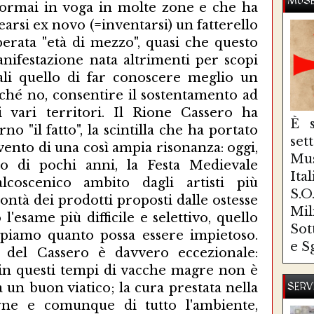
MUSE
" ormai in voga in molte zone e che ha
earsi ex novo (=inventarsi) un fatterello
perata "età di mezzo", quasi che questo
nifestazione nata altrimenti per scopi
ali quello di far conoscere meglio un
ché no, consentire il sostentamento ad
i vari territori. Il Rione Cassero ha
È s
no "il fatto", la scintilla che ha portato
se
vento di una così ampia risonanza: oggi,
Mus
o di pochi anni, la Festa Medievale
Ita
coscenico ambito dagli artisti più
S.
 bontà dei prodotti proposti dalle ostesse
Mi
l'esame più difficile e selettivo, quello
Sot
appiamo quanto possa essere impietoso.
e S
le del Cassero è davvero eccezionale:
he in questi tempi di vacche magre non è
à un buon viatico; la cura prestata nella
SERV
erne e comunque di tutto l'ambiente,