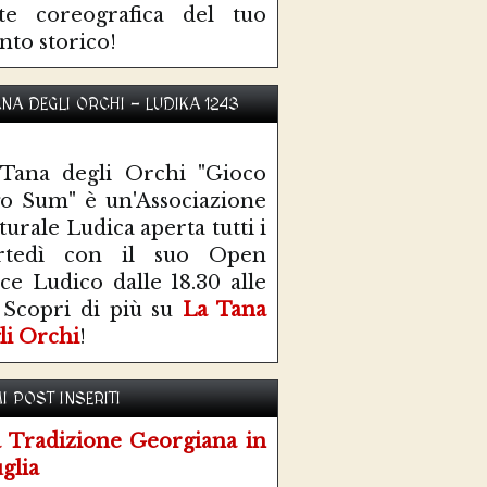
te coreografica del tuo
nto storico!
ANA DEGLI ORCHI - LUDIKA 1243
Tana degli Orchi "Gioco
o Sum" è un'Associazione
turale Ludica aperta tutti i
rtedì con il suo Open
ce Ludico dalle 18.30 alle
 Scopri di più su
La Tana
li Orchi
!
I POST INSERITI
 Tradizione Georgiana in
glia