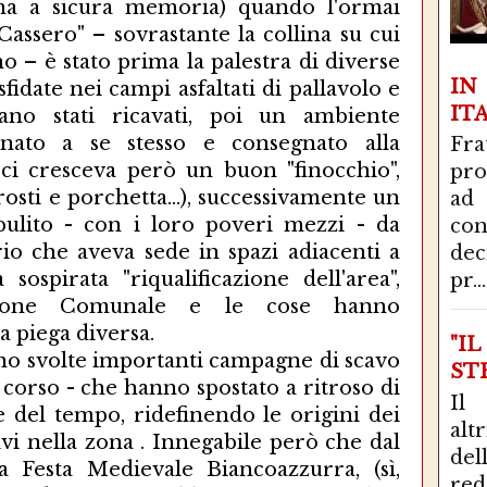
ma a sicura memoria) quando l'ormai
Cassero" – sovrastante la collina su cui
o – è stato prima la palestra di diverse
I
fidate nei campi asfaltati di pallavolo e
IT
ano stati ricavati, poi un ambiente
nato a se stesso e consegnato alla
Fra
.ci cresceva però un buon "finocchio",
pro
rosti e porchetta...), successivamente un
ad
pulito - con i loro poveri mezzi - da
con
rio che aveva sede in spazi adiacenti a
de
 sospirata "riqualificazione dell'area",
pr...
razione Comunale e le cose hanno
 piega diversa.
"I
sono svolte importanti campagne di scavo
STR
 corso - che hanno spostato a ritroso di
Il
te del tempo, ridefinendo le origini dei
alt
ivi nella zona . Innegabile però che dal
del
a Festa Medievale Biancoazzurra, (sì,
red