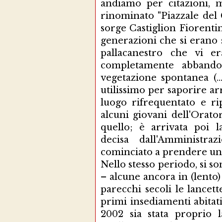
andiamo per citazioni, 
rinominato "Piazzale del 
sorge Castiglion Fiorentin
generazioni che si erano s
pallacanestro che vi er
completamente abbando
vegetazione spontanea (..
utilissimo per saporire ar
luogo rifrequentato e ri
alcuni giovani dell'Orato
quello; è arrivata poi la
decisa dall'Amminist
cominciato a prendere una
Nello stesso periodo, si 
– alcune ancora in (lento)
parecchi secoli le lancet
primi insediamenti abitat
2002 sia stata proprio l