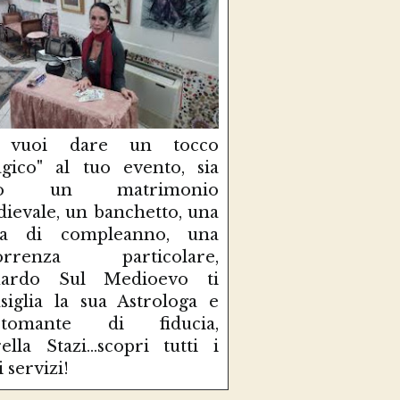
 vuoi dare un tocco
gico" al tuo evento, sia
so un matrimonio
ievale, un banchetto, una
sta di compleanno, una
correnza particolare,
uardo Sul Medioevo ti
siglia la sua Astrologa e
rtomante di fiducia,
ella Stazi...scopri tutti i
i servizi!