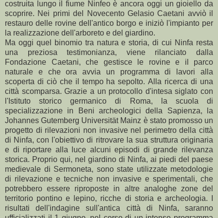
costruita lungo il fiume Ninfeo è ancora oggi un gioiello da
scoprire. Nei primi del Novecento Gelasio Caetani avviò il
restauro delle rovine dell'antico borgo e iniziò l'impianto per
la realizzazione dell'arboreto e del giardino.
Ma oggi quel binomio tra natura e storia, di cui Ninfa resta
una preziosa testimonianza, viene rilanciato dalla
Fondazione Caetani, che gestisce le rovine e il parco
naturale e che ora avvia un programma di lavori alla
scoperta di ciò che il tempo ha sepolto. Alla ricerca di una
città scomparsa. Grazie a un protocollo d'intesa siglato con
l'Istituto storico germanico di Roma, la scuola di
specializzazione in Beni archeologici della Sapienza, la
Johannes Gutemberg Universität Mainz è stato promosso un
progetto di rilevazioni non invasive nel perimetro della città
di Ninfa, con l'obiettivo di ritrovare la sua struttura originaria
e di riportare alla luce alcuni episodi di grande rilevanza
storica. Proprio qui, nel giardino di Ninfa, ai piedi del paese
medievale di Sermoneta, sono state utilizzate metodologie
di rilevazione e tecniche non invasive e sperimentali, che
potrebbero essere riproposte in altre analoghe zone del
territorio pontino e lepino, ricche di storia e archeologia. I
risultati dell'indagine sull'antica città di Ninfa, saranno
ufficializzati il 1 giugno, nel corso di un intenso programma