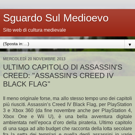
Sguardo Sul Medioevo
Sito web di cultura medievale
▼
MERCOLEDÌ 20 NOVEMBRE 2013
ULTIMO CAPITOLO DI ASSASSIN'S
CREED: "ASSASSIN'S CREED IV
BLACK FLAG"
Il meno originale forse, ma allo stesso tempo uno dei capitoli
più riusciti. Assassin’s Creed IV Black Flag, per PlayStation
3 e Xbox 360 (da fine novembre anche per PlayStation 4,
Xbox One e Wii U), è una bella avventura digitale
ambientata nell’epoca d’oro della pirateria. Ultimo capitolo
di una saga ad alto budget che racconta della lotta secolare
fra la setta dei templari e quella degli assassini in varie