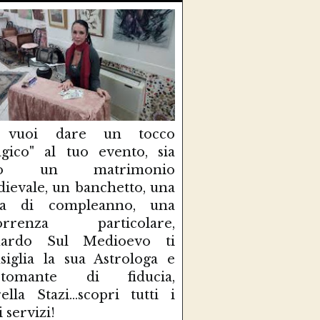
 vuoi dare un tocco
gico" al tuo evento, sia
so un matrimonio
ievale, un banchetto, una
sta di compleanno, una
correnza particolare,
uardo Sul Medioevo ti
siglia la sua Astrologa e
rtomante di fiducia,
ella Stazi...scopri tutti i
i servizi!