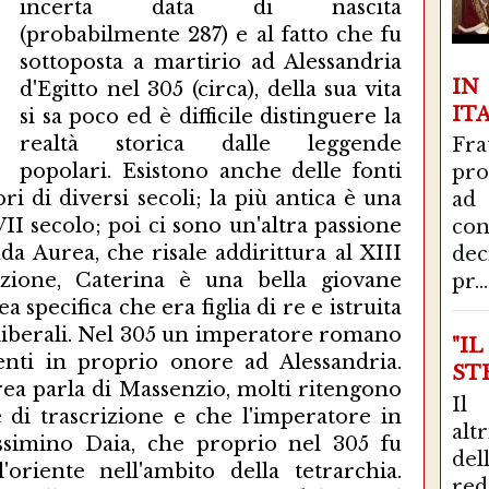
incerta data di nascita
(probabilmente 287) e al fatto che fu
sottoposta a martirio ad Alessandria
I
d'Egitto nel 305 (circa), della sua vita
IT
si sa poco ed è difficile distinguere la
realtà storica dalle leggende
Fra
popolari. Esistono anche delle fonti
pro
ori di diversi secoli; la più antica è una
ad
II secolo; poi ci sono un'altra passione
con
da Aurea, che risale addirittura al XIII
de
izione, Caterina è una bella giovane
pr...
 specifica che era figlia di re e istruita
ti liberali. Nel 305 un imperatore romano
"I
enti in proprio onore ad Alessandria.
STR
ea parla di Massenzio, molti ritengono
Il
e di trascrizione e che l'imperatore in
alt
ssimino Daia, che proprio nel 305 fu
del
oriente nell'ambito della tetrarchia.
red