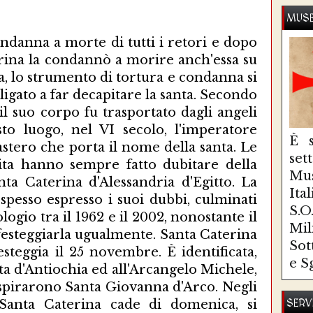
MUSE
ndanna a morte di tutti i retori e dopo
erina la condannò a morire anch'essa su
a, lo strumento di tortura e condanna si
igato a far decapitare la santa. Secondo
il suo corpo fu trasportato dagli angeli
to luogo, nel VI secolo, l'imperatore
È s
stero che porta il nome della santa. Le
se
vita hanno sempre fatto dubitare della
Mus
nta Caterina d'Alessandria d'Egitto. La
Ita
 spesso espresso i suoi dubbi, culminati
S.
logio tra il 1962 e il 2002, nonostante il
Mi
festeggiarla ugualmente. Santa Caterina
Sot
festeggia il 25 novembre. È identificata,
e S
a d'Antiochia ed all'Arcangelo Michele,
spirarono Santa Giovanna d'Arco. Negli
 Santa Caterina cade di domenica, si
SERV