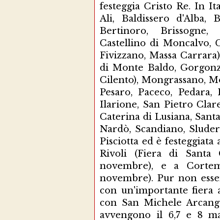
festeggia Cristo Re. In It
Ali, Baldissero d'Alba, 
Bertinoro, Brissogne,
Castellino di Moncalvo, C
Fivizzano, Massa Carrara
di Monte Baldo, Gorgonzo
Cilento), Mongrassano, M
Pesaro, Paceco, Pedara,
Ilarione, San Pietro Clar
Caterina di Lusiana, Sant
Nardò, Scandiano, Sludern
Pisciotta ed è festeggiat
Rivoli (Fiera di Santa 
novembre), e a Cortemi
novembre). Pur non essen
con un'importante fiera
con San Michele Arcange
avvengono il 6,7 e 8 ma