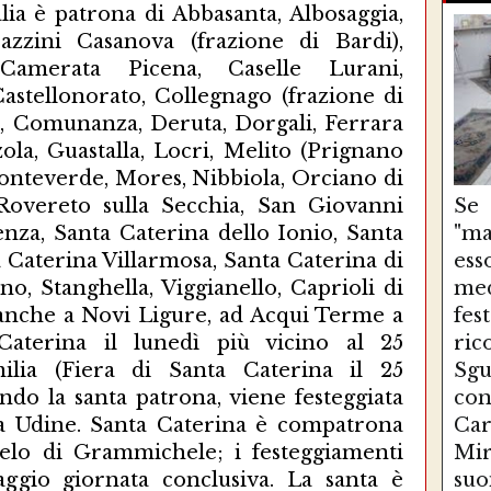
alia è patrona di Abbasanta, Albosaggia,
Bazzini Casanova (frazione di Bardi),
 Camerata Picena, Caselle Lurani,
astellonorato, Collegnago (frazione di
), Comunanza, Deruta, Dorgali, Ferrara
la, Guastalla, Locri, Melito (Prignano
onteverde, Mores, Nibbiola, Orciano di
 Rovereto sulla Secchia, San Giovanni
Se
enza, Santa Caterina dello Ionio, Santa
"ma
a Caterina Villarmosa, Santa Caterina di
es
o, Stanghella, Viggianello, Caprioli di
med
a anche a Novi Ligure, ad Acqui Terme a
fe
Caterina il lunedì più vicino al 25
ri
lia (Fiera di Santa Caterina il 25
Sg
do la santa patrona, viene festeggiata
con
 a Udine. Santa Caterina è compatrona
Ca
lo di Grammichele; i festeggiamenti
Mir
ggio giornata conclusiva. La santa è
suo