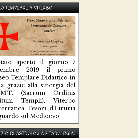
O TEMPLARE A VITERBO
tato aperto il giorno 7
ttembre 2019 il primo
eo Templare Didattico in
lia grazie alla sinergia del
O.M.T. (Sacrum Ordinis
litum Templi), Viterbo
terranea Tesori d'Etruria
guardo sul Medioevo
IZIO DI ASTROLOGIA E TAROLOGIA!