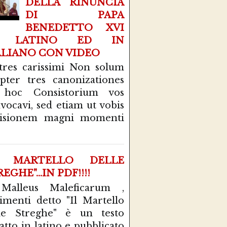
DELLA RINUNCIA
DI PAPA
BENEDETTO XVI
N LATINO ED IN
ALIANO CON VIDEO
tres carissimi Non solum
pter tres canonizationes
 hoc Consistorium vos
vocavi, sed etiam ut vobis
cisionem magni momenti
L MARTELLO DELLE
EGHE"...IN PDF!!!!
 Malleus Maleficarum ,
rimenti detto "Il Martello
le Streghe" è un testo
atto in latino e pubblicato