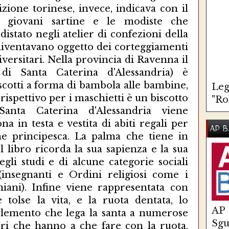
zione torinese, invece, indicava con il
le giovani sartine e le modiste che
istato negli atelier di confezioni della
e diventavano oggetto dei corteggiamenti
iversitari. Nella provincia di Ravenna il
i Santa Caterina d'Alessandria) è
iscotti a forma di bambola alle bambine,
Leg
rispettivo per i maschietti è un biscotto
"Ro
Santa Caterina d'Alessandria viene
a in testa e vestita di abiti regali per
AP B
ine principesca. La palma che tiene in
l libro ricorda la sua sapienza e la sua
egli studi e di alcune categorie sociali
(insegnanti e Ordini religiosi come i
iani). Infine viene rappresentata con
 tolse la vita, e la ruota dentata, lo
AP
elemento che lega la santa a numerose
Sg
eri che hanno a che fare con la ruota.