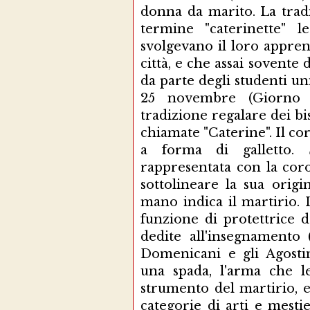
donna da marito. La tradi
termine "caterinette" 
svolgevano il loro apprend
città, e che assai sovent
da parte degli studenti un
25 novembre (Giorno d
tradizione regalare dei b
chiamate "Caterine". Il cor
a forma di galletto. 
rappresentata con la coron
sottolineare la sua orig
mano indica il martirio. I
funzione di protettrice d
dedite all'insegnamento 
Domenicani e gli Agostin
una spada, l'arma che le
strumento del martirio, 
categorie di arti e mesti