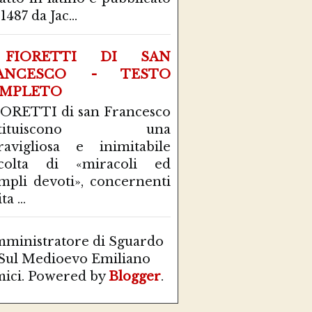
1487 da Jac...
FIORETTI DI SAN
ANCESCO - TESTO
MPLETO
IORETTI di san Francesco
stituiscono una
avigliosa e inimitabile
ccolta di «miracoli ed
mpli devoti», concernenti
ta ...
ministratore di Sguardo
Sul Medioevo Emiliano
ici. Powered by
Blogger
.