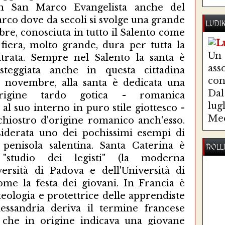
n San Marco Evangelista anche del
co dove da secoli si svolge una grande
LUDI
bre, conosciuta in tutto il Salento come
a fiera, molto grande, dura per tutta la
Un
ltrata. Sempre nel Salento la santa è
ass
steggiata anche in questa cittadina
co
i novembre, alla santa è dedicata una
Dal 
'origine tardo gotica - romanica
lug
al suo interno in puro stile giottesco -
Med
chiostro d'origine romanico anch'esso.
siderata uno dei pochissimi esempi di
a penisola salentina. Santa Caterina è
ROLL
"studio dei legisti" (la moderna
versità di Padova e dell'Università di
ome la festa dei giovani. In Francia è
teologia e protettrice delle apprendiste
lessandria deriva il termine francese
a) che in origine indicava una giovane