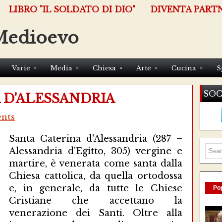
LIBRO "IL SOLDATO DI DIO"
DIVENTA PART
Medioevo
»
»
»
»
»
Varie
Media
Chiesa
Arte
Cucina
S
SOC
 D'ALESSANDRIA
nts
Santa Caterina d'Alessandria (287 –
Alessandria d'Egitto, 305) vergine e
martire, è venerata come santa dalla
Chiesa cattolica, da quella ortodossa
e, in generale, da tutte le Chiese
Pop
Cristiane che accettano la
venerazione dei Santi. Oltre alla