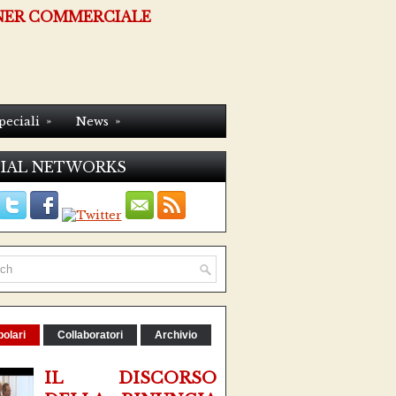
NER COMMERCIALE
»
»
peciali
News
IAL NETWORKS
olari
Collaboratori
Archivio
IL DISCORSO