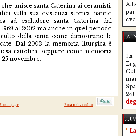
Aff
 che unisce santa Caterina ai ceramisti,
par
ubbi sulla sua esistenza storica hanno
eve
ica ad escludere santa Caterina dal
1969 al 2002 ma anche in quel periodo
l culto della santa come dimostrano le
LA T
icate. Dal 2003 la memoria liturgica è
Chiesa cattolica, seppure come memoria
La 
il 25 novembre.
Erg
Cul
ma
Spa
24!
deg
Home page
Post più vecchio
ULTIM
La