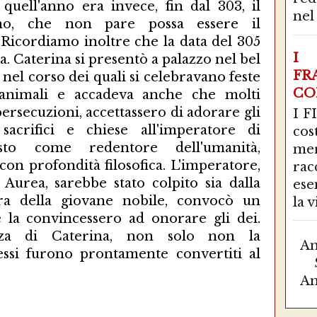
quell'anno era invece, fin dal 303, il
nel 
ano, che non pare possa essere il
) Ricordiamo inoltre che la data del 305
I 
a. Caterina si presentò a palazzo nel bel
FR
nel corso dei quali si celebravano feste
CO
 animali e accadeva anche che molti
persecuzioni, accettassero di adorare gli
I F
 sacrifici e chiese all'imperatore di
co
sto come redentore dell'umanità,
mer
con profondità filosofica. L'imperatore,
ra
Aurea, sarebbe stato colpito sia dalla
ese
ura della giovane nobile, convocò un
la vi
é la convincessero ad onorare gli dei.
enza di Caterina, non solo non la
Am
essi furono prontamente convertiti al
Am