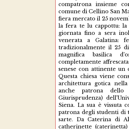
compatrona insieme co
comune di Cellino San Mar
fiera mercato il 25 novem
la fera te lu cappottu: l
giornata fino a sera ino
venerata a Galatina: fe
tradizionalmente il 25 d
magnifica basilica d
completamente affrescata 
senese con attinente un 
Questa chiesa viene con
architettura gotica nell
anche patrona dello 
Giurisprudenza) dell'Uni
Siena. La sua è vissuta c
patrona degli studenti di 
sarte. Da Caterina di A
catherinette (caterinett