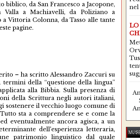
to biblico, da San Francesco a Jacopone,
nel 
 Valla a Machiavelli, da Poliziano a
a Vittoria Colonna, da Tasso alle tante
LO
este pagine.
CH
Me
Orv
Tus
ten
sugg
 merito – ha scritto Alessandro Zaccuri su
i termini della “questione della lingua”
applicata alla Bibbia. Sulla presenza di
Am
ni della Scrittura negli autori italiani,
ggi sostenere il vecchio luogo comune di
Am
. Tutto sta a comprendere se e come la
, ed eventualmente ancora agisca, a un
terminante dell'esperienza letteraria,
MUSE
ne patrimonio linguistico dal quale