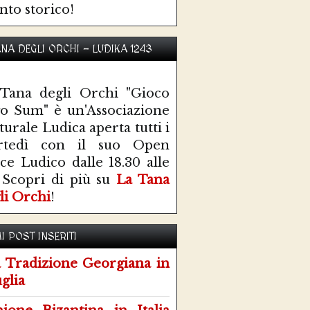
nto storico!
ANA DEGLI ORCHI - LUDIKA 1243
Tana degli Orchi "Gioco
o Sum" è un'Associazione
turale Ludica aperta tutti i
rtedì con il suo Open
ce Ludico dalle 18.30 alle
 Scopri di più su
La Tana
li Orchi
!
I POST INSERITI
 Tradizione Georgiana in
glia