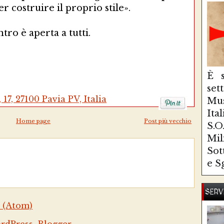
r costruire il proprio stile».
tro è aperta a tutti.
È s
se
17, 27100 Pavia PV, Italia
Mus
Ita
Home page
Post più vecchio
S.
Mi
Sot
e S
SERV
 (Atom)