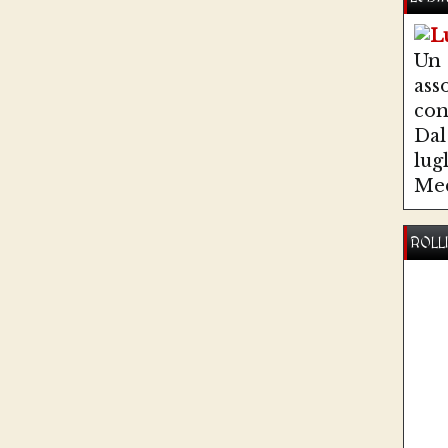
Un
ass
co
Dal 
lug
Med
ROLL