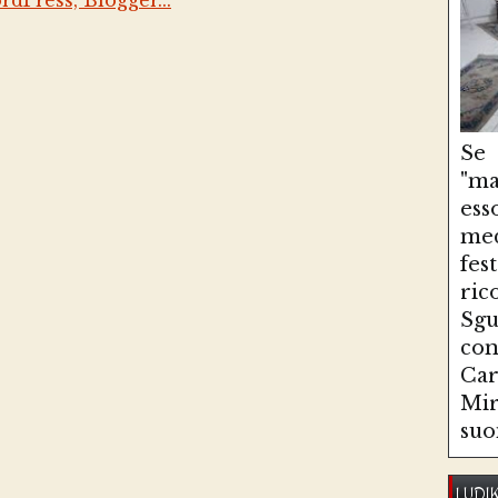
Se
"ma
es
med
fe
ri
Sg
con
Ca
Mir
suo
LUDI