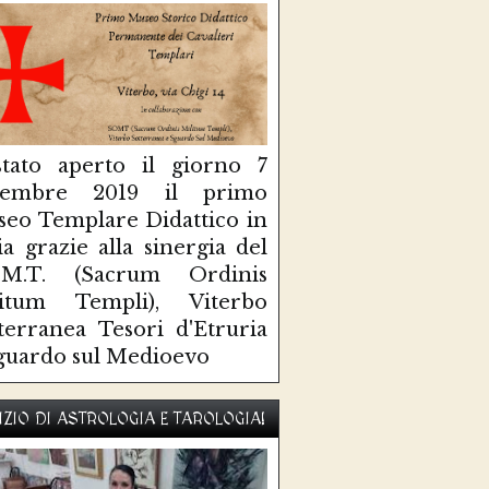
tato aperto il giorno 7
ttembre 2019 il primo
eo Templare Didattico in
lia grazie alla sinergia del
O.M.T. (Sacrum Ordinis
litum Templi), Viterbo
terranea Tesori d'Etruria
guardo sul Medioevo
IZIO DI ASTROLOGIA E TAROLOGIA!