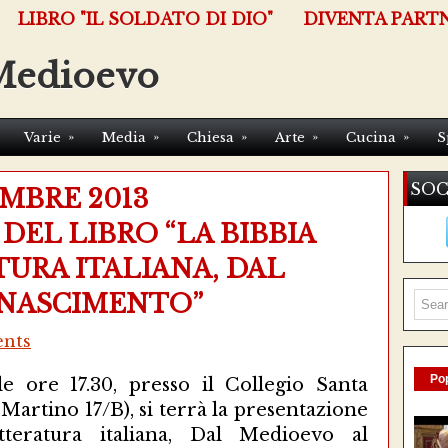
LIBRO "IL SOLDATO DI DIO"
DIVENTA PART
Medioevo
»
»
»
»
»
Varie
Media
Chiesa
Arte
Cucina
S
SOC
EMBRE 2013
DEL LIBRO “LA BIBBIA
URA ITALIANA, DAL
INASCIMENTO”
nts
Pop
e ore 17.30, presso il Collegio Santa
 Martino 17/B), si terrà la presentazione
tteratura italiana, Dal Medioevo al