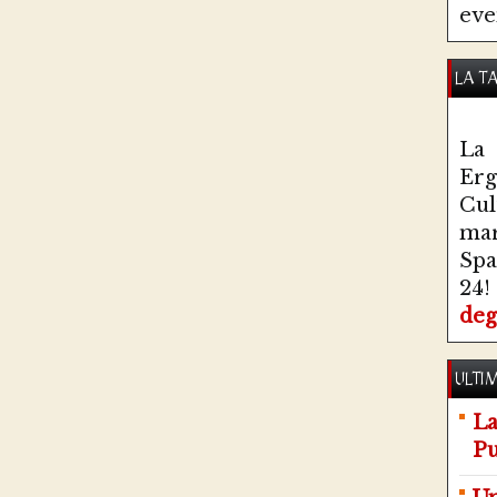
eve
LA T
La 
Erg
Cul
ma
Spa
24!
deg
ULTIM
La
Pu