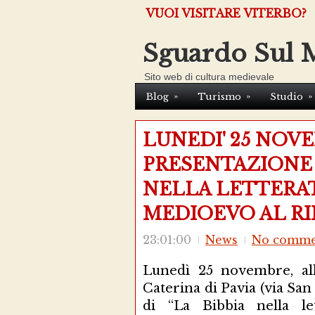
VUOI VISITARE VITERBO?
Sguardo Sul 
Sito web di cultura medievale
»
»
»
Blog
Turismo
Studio
LUNEDI' 25 NOV
PRESENTAZIONE 
NELLA LETTERAT
MEDIOEVO AL R
23:01:00
News
No comme
Lunedì 25 novembre, all
Caterina di Pavia (via San
di “La Bibbia nella le