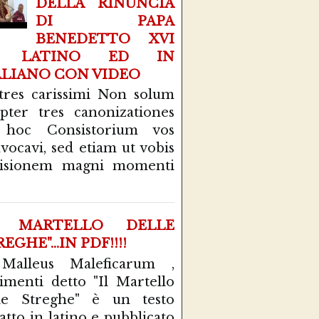
DELLA RINUNCIA
DI PAPA
BENEDETTO XVI
N LATINO ED IN
ALIANO CON VIDEO
tres carissimi Non solum
pter tres canonizationes
 hoc Consistorium vos
vocavi, sed etiam ut vobis
cisionem magni momenti
L MARTELLO DELLE
EGHE"...IN PDF!!!!
 Malleus Maleficarum ,
rimenti detto "Il Martello
le Streghe" è un testo
atto in latino e pubblicato