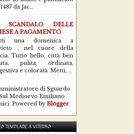
1487 da Jac...
 SCANDALO DELLE
IESE A PAGAMENTO
tti una domenica a
ieto , nel cuore della
cia. Tutto bello, città ben
uta, pulita, ordinata,
estiva e colorata. Metti, ...
ministratore di Sguardo
Sul Medioevo Emiliano
ici. Powered by
Blogger
.
O TEMPLARE A VITERBO