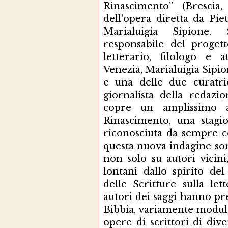
Rinascimento” (Brescia,
dell'opera diretta da Pie
Marialuigia Sipione. 
responsabile del progetto
letterario, filologo e 
Venezia, Marialuigia Sipio
e una delle due curatri
giornalista della redazi
copre un amplissimo a
Rinascimento, una stagio
riconosciuta da sempre c
questa nuova indagine so
non solo su autori vici
lontani dallo spirito del
delle Scritture sulla let
autori dei saggi hanno pre
Bibbia, variamente modula
opere di scrittori di div