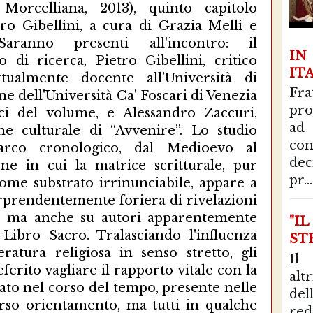
 Morcelliana, 2013), quinto capitolo
tro Gibellini, a cura di Grazia Melli e
Saranno presenti all'incontro: il
I
 di ricerca, Pietro Gibellini, critico
IT
attualmente docente all'Università di
Fra
ne dell'Università Ca' Foscari di Venezia
pro
ci del volume, e Alessandro Zaccuri,
ad
one culturale di “Avvenire”. Lo studio
con
rco cronologico, dal Medioevo al
de
ne in cui la matrice scritturale, pur
pr...
ome substrato irrinunciabile, appare a
rprendentemente foriera di rivelazioni
ni, ma anche su autori apparentemente
"I
 Libro Sacro. Tralasciando l'influenza
STR
teratura religiosa in senso stretto, gli
Il
ferito vagliare il rapporto vitale con la
alt
to nel corso del tempo, presente nelle
del
erso orientamento, ma tutti in qualche
red