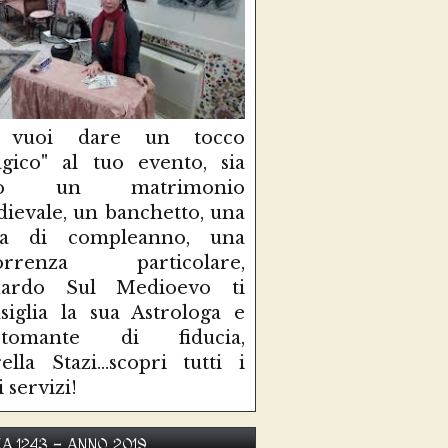
 vuoi dare un tocco
gico" al tuo evento, sia
so un matrimonio
ievale, un banchetto, una
sta di compleanno, una
correnza particolare,
uardo Sul Medioevo ti
siglia la sua Astrologa e
rtomante di fiducia,
ella Stazi...scopri tutti i
i servizi!
KA 1243 - ANNO 2019