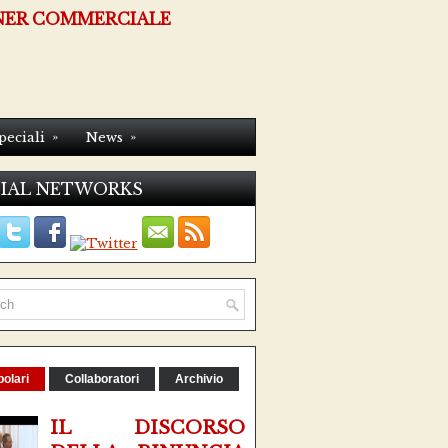
NER COMMERCIALE
»
»
peciali
News
IAL NETWORKS
olari
Collaboratori
Archivio
IL DISCORSO