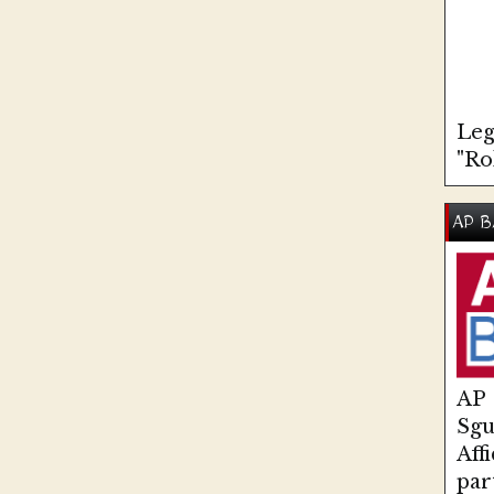
Leg
"Ro
AP B
AP
Sg
Aff
par