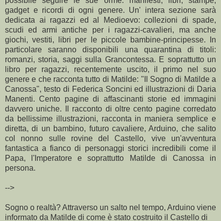
possibile seguire le sue orme: manifesti, libri, stampe,
gadget e ricordi di ogni genere. Un' intera sezione sarà
dedicata ai ragazzi ed al Medioevo: collezioni di spade,
scudi ed armi antiche per i ragazzi-cavalieri, ma anche
giochi, vestiti, libri per le piccole bambine-principesse. In
particolare saranno disponibili una quarantina di titoli:
romanzi, storia, saggi sulla Grancontessa. E soprattutto un
libro per ragazzi, recentemente uscito, il primo nel suo
genere e che racconta tutto di Matilde: "Il Sogno di Matilde a
Canossa", testo di Federica Soncini ed illustrazioni di Daria
Manenti. Cento pagine di affascinanti storie ed immagini
davvero uniche. Il racconto di oltre cento pagine corredato
da bellissime illustrazioni, racconta in maniera semplice e
diretta, di un bambino, futuro cavaliere, Arduino, che salito
col nonno sulle rovine del Castello, vive un'avventura
fantastica a fianco di personaggi storici incredibili come il
Papa, l'Imperatore e soprattutto Matilde di Canossa in
persona.
-->
Sogno o realtà? Attraverso un salto nel tempo, Arduino viene
informato da Matilde di come è stato costruito il Castello di