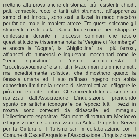
mettono alla prova anche gli stomaci più resistenti: chiodi,
pali, carrucole, ruote e tanti altri strumenti, all’apparenza
semplici ed innocui, sono stati utilizzati in modo macabro
per far del male in maniera atroce. Tra questi spiccano gli
strumenti creati dalla Santa Inquisizione per strappare
confessioni durante i processi sommari che resero
quest’istituzione tristemente nota: la “Vergine di Norimberga”
e ancora la “Gogna”, la “Ghigliottina” tra i più famosi,
affiancati da numerosi e inquietanti macchinari come le
“sedie inquisitorie”, i “cerchi schiacciatesta”, il
“crocefisso/pugnale” e tanti altri. Macchinari più o meno noti,
ma incredibilmente sofisticati che dimostrano quanto la
fantasia umana ed il suo raffinato ingegno non abbia
conosciuto limiti nella ricerca di sistemi atti ad infliggere le
più atroci e crudeli torture. Gli strumenti di tortura sono stati
realizzati dall’Associazione L’inquisizione, prendendo
spunto da antiche iconografie dell’epoca; tutti i pezzi in
mostra sono corredati da didascalie ed immagini.
L’allestimento espositivo “Strumenti di tortura tra Medioevo
e Inquisizione” è stato realizzato da Antea. Progetti e Servizi
per la Cultura e il Turismo scrl in collaborazione con il
Comune di Castell’Arquato e l’Associazione L’inquisizione e