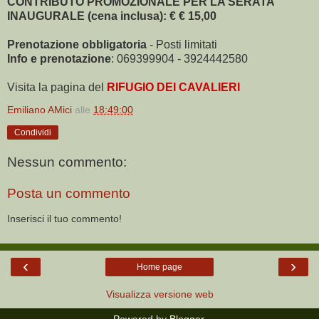
CONTRIBUTO PROMOZIONALE PER LA SERATA
INAUGURALE (cena inclusa): € € 15,00
Prenotazione obbligatoria
- Posti limitati
Info e prenotazione
: 069399904 - 3924442580
Visita la pagina del
RIFUGIO DEI CAVALIERI
Emiliano AMici
alle
18:49:00
Condividi
Nessun commento:
Posta un commento
Inserisci il tuo commento!
‹
›
Home page
Visualizza versione web
Powered by
Blogger
.