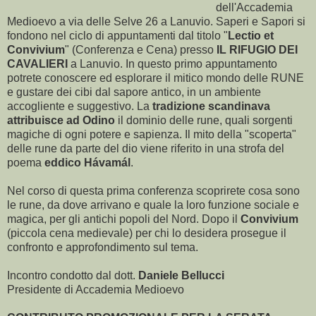
dell'Accademia
Medioevo a via delle Selve 26 a Lanuvio. Saperi e Sapori si
fondono nel ciclo di appuntamenti dal titolo "
Lectio et
Convivium
" (Conferenza e Cena) presso
IL RIFUGIO DEI
CAVALIERI
a Lanuvio. In questo primo appuntamento
potrete conoscere ed esplorare il mitico mondo delle RUNE
e gustare dei cibi dal sapore antico, in un ambiente
accogliente e suggestivo. La
tradizione scandinava
attribuisce ad Odino
il dominio delle rune, quali sorgenti
magiche di ogni potere e sapienza. Il mito della "scoperta"
delle rune da parte del dio viene riferito in una strofa del
poema
eddico Hávamál
.
Nel corso di questa prima conferenza scoprirete cosa sono
le rune, da dove arrivano e quale la loro funzione sociale e
magica, per gli antichi popoli del Nord. Dopo il
Convivium
(piccola cena medievale) per chi lo desidera prosegue il
confronto e approfondimento sul tema.
Incontro condotto dal dott.
Daniele Bellucci
Presidente di Accademia Medioevo